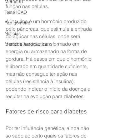
Mercado
função nas células.
Teste ICAO
A insulina é um hormônio produzido 
Fadigômetro
pelo pâncreas, que estimula a entrada 
Notícias
do açúcar nas células, onde será 
metabolizado e transformado em 
Memória Aeronáutica
energia ou armazenado na forma de 
gordura. Há casos em que o hormônio 
é liberado em quantidade suficiente, 
mas não consegue ter ação nas 
células (resistência à insulina), 
podendo indicar o início da doença e 
resultar na evolução para diabetes.
Fatores de risco para diabetes
Por ter influência genética, ainda não 
se sabe ao certo quais os fatores de 