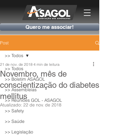
Quero me associar!
Post
>> Todos
21 de nov. de 2018
4 min de leitura
>> Todos
Novembro, mês de
>> Boletim ASAGOL
conscientização do diabetes
>> Assembleias
mellitus
>> Reuniões GOL - ASAGOL
Atualizado:
22 de nov. de 2018
>> Safety
>> Saúde
>> Legislação