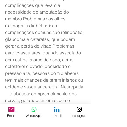
complicações que levam a 
necessidade de amputação do 
membro.Problemas nos olhos 
(retinopatia diabética): as 
complicações comuns são retinopatia, 
glaucoma e cataratas, que podem 
gerar a perda de visão.Problemas 
cardiovasculares: quando associado 
com outros fatores de risco, como 
colesterol elevado, obesidade e 
pressão alta, pessoas com diabetes 
tem mais chances de terem infartos ou 
acidente vascular cerebral.Neuropatia  
    diabética: comprometimento dos 
nervos, gerando sintomas como 
formigamento e dormência nas mãos e 
pés. Pode causar impotência sexual. 
Email
WhatsApp
LinkedIn
Instagram