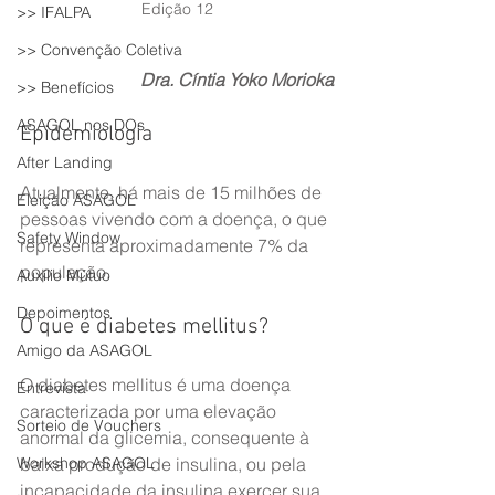
Edição 12
>> IFALPA
>> Convenção Coletiva
Dra. Cíntia Yoko Morioka
>> Benefícios
ASAGOL nos DOs
Epidemiologia
After Landing
Atualmente, há mais de 15 milhões de 
Eleição ASAGOL
pessoas vivendo com a doença, o que 
Safety Window
representa aproximadamente 7% da 
população.
Auxílio Mútuo
Depoimentos
O que é diabetes mellitus?
Amigo da ASAGOL
O diabetes mellitus é uma doença 
Entrevista
caracterizada por uma elevação 
Sorteio de Vouchers
anormal da glicemia, consequente à 
Workshop ASAGOL
baixa produção de insulina, ou pela 
incapacidade da insulina exercer sua 