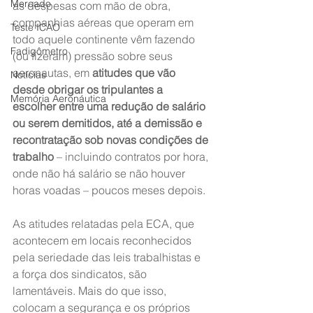
Mercado
as despesas com mão de obra, 
companhias aéreas que operam em 
Teste ICAO
todo aquele continente vêm fazendo 
Fadigômetro
(ou fizeram) pressão sobre seus 
aeronautas, em 
atitudes que vão 
Notícias
desde obrigar os tripulantes a 
Memória Aeronáutica
escolher entre uma redução de salário 
ou serem demitidos, até a demissão e 
recontratação sob novas condições de 
trabalho
 – incluindo contratos por hora, 
onde não há salário se não houver 
horas voadas – poucos meses depois.
As atitudes relatadas pela ECA, que 
acontecem em locais reconhecidos 
pela seriedade das leis trabalhistas e 
a força dos sindicatos, são 
lamentáveis. Mais do que isso, 
colocam a segurança e os próprios 