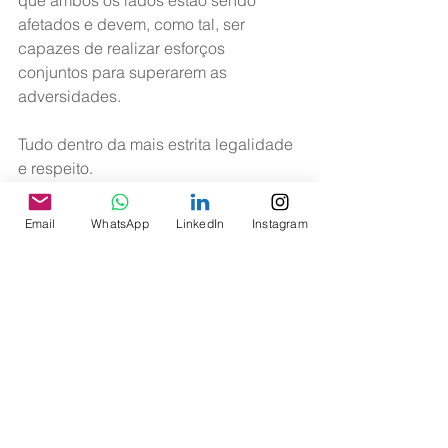
que ambos os lados estão sendo 
afetados e devem, como tal, ser 
capazes de realizar esforços 
conjuntos para superarem as 
adversidades.
Tudo dentro da mais estrita legalidade 
e respeito.
>> Safety
>> Legislação
Email
WhatsApp
LinkedIn
Instagram
Ver tudo
Posts recentes