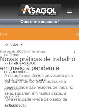
Quero me associar!
Post
>> Todos
9 de set. de 2020
2 min de leitura
>> Todos
Novas práticas de trabalho
>> Boletim ASAGOL
em meio à pandemia
>> Assembleias
A retração econômica provocada pela 
>> Reuniões GOL - ASAGOL
pandemia de Coronavírus trouxe a 
necessidade das relações de trabalho 
>> Safety
se adequarem, em muitos casos, à 
>> Saúde
nova realidade vivida pelo setor da 
aviação.
>> Legislação