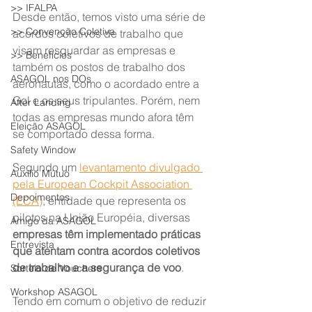
>> IFALPA
Desde então, temos visto uma série de 
>> Convenção Coletiva
acordos coletivos de trabalho que 
visam resguardar as empresas e 
>> Benefícios
também os postos de trabalho dos 
ASAGOL nos DOs
aeronautas, como o acordado entre a 
Gol e os seus tripulantes. Porém, nem 
After Landing
todas as empresas mundo afora têm 
Eleição ASAGOL
se comportado dessa forma.
Safety Window
Segundo um 
levantamento divulgado 
Auxílio Mútuo
pela European Cockpit Association 
Depoimentos
(ECA)
, entidade que representa os 
pilotos na União Européia, diversas 
Amigo da ASAGOL
empresas têm implementado práticas 
Entrevista
que atentam contra acordos coletivos 
de trabalho e a segurança de voo
.
Sorteio de Vouchers
Workshop ASAGOL
Tendo em comum o objetivo de reduzir 