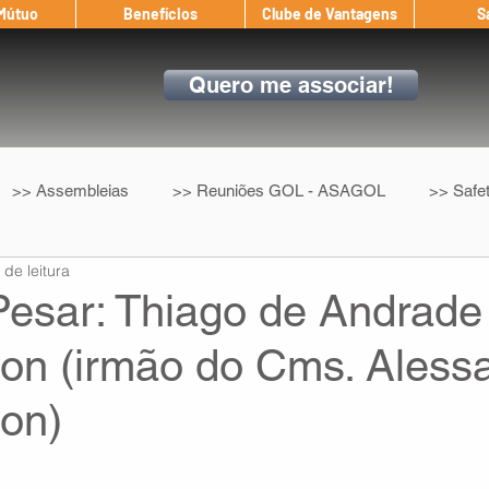
 Mútuo
Benefícios
Clube de Vantagens
S
Quero me associar!
>> Assembleias
>> Reuniões GOL - ASAGOL
>> Safe
 de leitura
>> Convenção Coletiva
>> Benefícios
ASAGOL nos D
Pesar: Thiago de Andrade
ion (irmão do Cms. Aless
ndow
Auxílio Mútuo
Depoimentos
Amigo da ASAGOL
ion)
op ASAGOL
Mercado
Teste ICAO
Fadigômetro