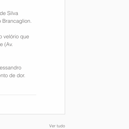
e Silva 
 Brancaglion.
 velório que 
e (Av. 
lessandro 
nto de dor.
Ver tudo