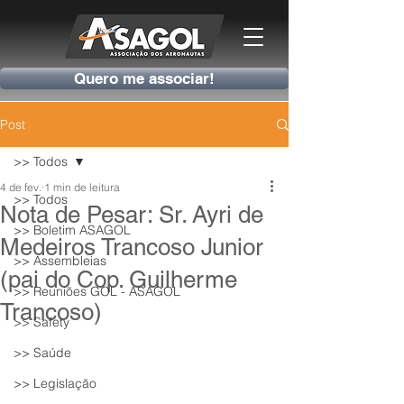
Quero me associar!
Post
>> Todos
4 de fev.
1 min de leitura
>> Todos
Nota de Pesar: Sr. Ayri de
>> Boletim ASAGOL
Medeiros Trancoso Junior
>> Assembleias
(pai do Cop. Guilherme
>> Reuniões GOL - ASAGOL
Trancoso)
>> Safety
>> Saúde
>> Legislação