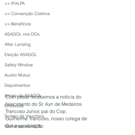
>> IFALPA
>> Convenção Coletiva
>> Benefícios
ASAGOL nos DOs
After Landing
Eleição ASAGOL
Safety Window
Auxílio Mútuo
Depoimentos
Amigo da ASAGOL
Com pesar recebemos a notícia do 
falecimento do Sr. Ayri de Medeiros 
Entrevista
Trancoso Junior, pai do Cop. 
Sorteio de Vouchers
Guilherme Trancoso, nosso colega de 
Gol e associação.
Workshop ASAGOL