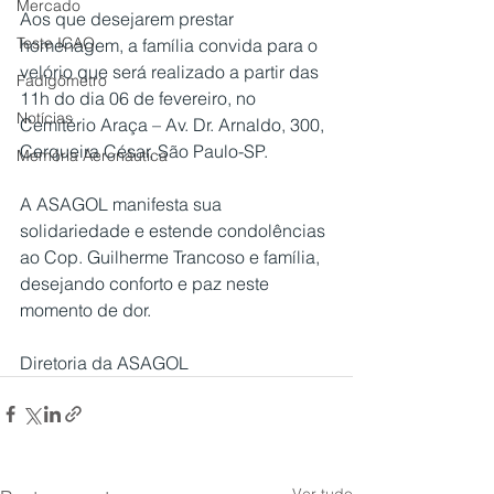
Mercado
Aos que desejarem prestar 
Teste ICAO
homenagem, a família convida para o 
velório que será realizado a partir das 
Fadigômetro
11h do dia 06 de fevereiro, no 
Notícias
Cemitério Araça – Av. Dr. Arnaldo, 300, 
Cerqueira César, São Paulo-SP.
Memória Aeronáutica
A ASAGOL manifesta sua 
solidariedade e estende condolências 
ao Cop. Guilherme Trancoso e família, 
desejando conforto e paz neste 
momento de dor.
Diretoria da ASAGOL