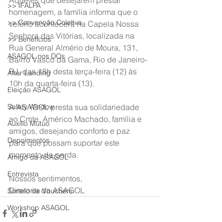
Àqueles que desejarem prestar 
>> IFALPA
homenagem, a família informa que o 
>> Convenção Coletiva
velório acontecerá na Capela Nossa 
Senhora das Vitórias, localizada na 
>> Benefícios
Rua General Almério de Moura, 131, 
ASAGOL nos DOs
Bairro Vasco da Gama, Rio de Janeiro-
RJ, das 18h desta terça-feira (12) às 
After Landing
10h da quarta-feira (13).
Eleição ASAGOL
Safety Window
A ASAGOL presta sua solidariedade 
ao Cmte. Américo Machado, família e 
Auxílio Mútuo
amigos, desejando conforto e paz 
Depoimentos
para que possam suportar este 
momento de perda.
Amigo da ASAGOL
Entrevista
Nossos sentimentos,
Diretoria da ASAGOL 
Sorteio de Vouchers
Workshop ASAGOL