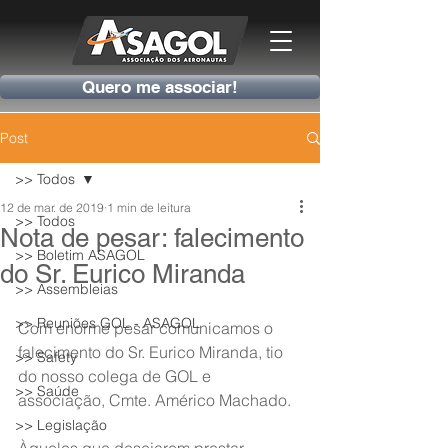
Quero me associar!
Post
>> Todos
12 de mar. de 2019
1 min de leitura
>> Todos
Nota de pesar: falecimento
>> Boletim ASAGOL
do Sr. Eurico Miranda
>> Assembleias
>> Reuniões GOL - ASAGOL
Com enorme pesar comunicamos o 
falecimento do Sr. Eurico Miranda, tio 
>> Safety
do nosso colega de GOL e 
>> Saúde
associação, Cmte. Américo Machado.
>> Legislação