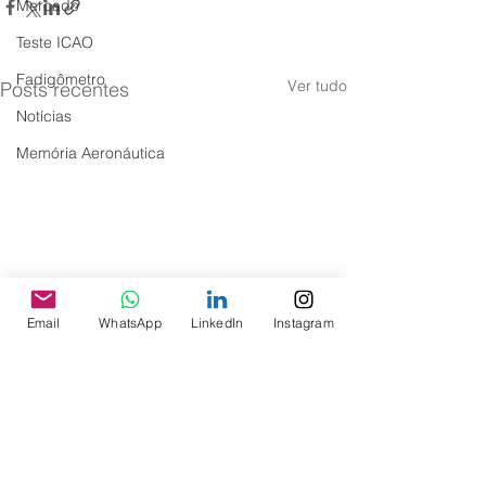
Mercado
Teste ICAO
Fadigômetro
Ver tudo
Posts recentes
Notícias
Memória Aeronáutica
Email
WhatsApp
LinkedIn
Instagram
Comentários