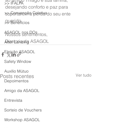
ao amigo Thiago e sua família, 
>> IFALPA
desejando conforto e paz para 
>> Convenção Coletiva
suportarem a perda do seu ente 
querido.
>> Benefícios
ASAGOL nos DOs
Nossos sentimentos,
Diretoria da ASAGOL
After Landing
Eleição ASAGOL
Safety Window
Auxílio Mútuo
Ver tudo
Posts recentes
Depoimentos
Amigo da ASAGOL
Entrevista
Sorteio de Vouchers
Workshop ASAGOL