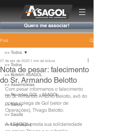
Quero me associar!
Post
>> Todos
27 de abr. de 2020
1 min de leitura
>> Todos
Nota de pesar: falecimento
>> Boletim ASAGOL
do Sr. Armando Belotto
>> Assembleias
Com pesar informamos o falecimento 
>> Reuniões GOL - ASAGOL
do Sr. Armando Antonio Belotto, avô do 
nosso colega de Gol (setor de 
>> Safety
Operações), Thiago Belotto.
>> Saúde
A ASAGOL presta sua solidariedade 
>> Legislação