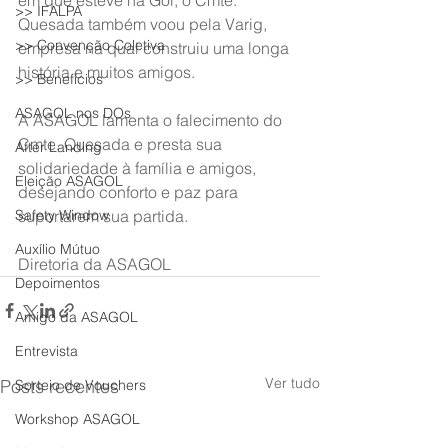
em que esteve na Gol, o Cmte. 
>> IFALPA
Quesada também voou pela Varig, 
>> Convenção Coletiva
empresa na qual construiu uma longa 
história e muitos amigos.
>> Benefícios
ASAGOL nos DOs
A ASAGOL lamenta o falecimento do 
Cmte. Quesada e presta sua 
After Landing
solidariedade à família e amigos, 
Eleição ASAGOL
desejando conforto e paz para 
Safety Window
suportarem sua partida.
Auxílio Mútuo
Diretoria da ASAGOL
Depoimentos
Amigo da ASAGOL
Entrevista
Ver tudo
Posts recentes
Sorteio de Vouchers
Workshop ASAGOL