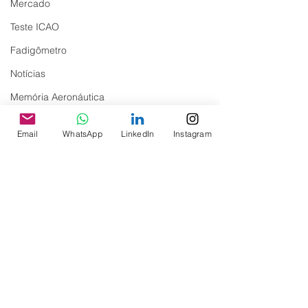
Mercado
Teste ICAO
Fadigômetro
Notícias
Memória Aeronáutica
Email
WhatsApp
LinkedIn
Instagram
Comentários
Pedido de Ajuda: Cmte.
Nota de Pesar: S
Escreva um comentário
Paulo Bahls
Antônio Mathias 
Cms. Eveline Ma