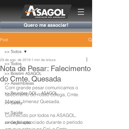
Quero me associar!
Post
>> Todos
29 de ago. de 2019
1 min de leitura
>> Todos
Nota de Pesar: Falecimento
>> Boletim ASAGOL
do Cmte. Quesada
>> Assembleias
Com grande pesar comunicamos o 
>> Reuniões GOL - ASAGOL
falecimento do nosso colega, Cmte. 
Manoel Jimenez Quesada.
>> Safety
>> Saúde
Conhecido por todos na ASAGOL, 
onde foi associado durante o período 
>> Legislação