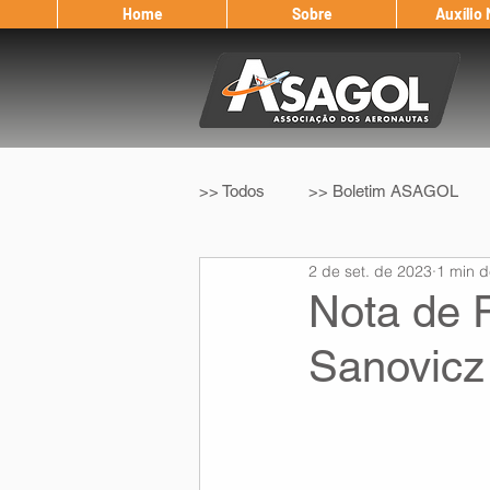
Home
Sobre
Auxílio
>> Todos
>> Boletim ASAGOL
2 de set. de 2023
1 min d
>> Legislação
>> IFALPA
Nota de 
Sanovicz
Eleição ASAGOL
Safety Wi
Sorteio de Vouchers
Worksh