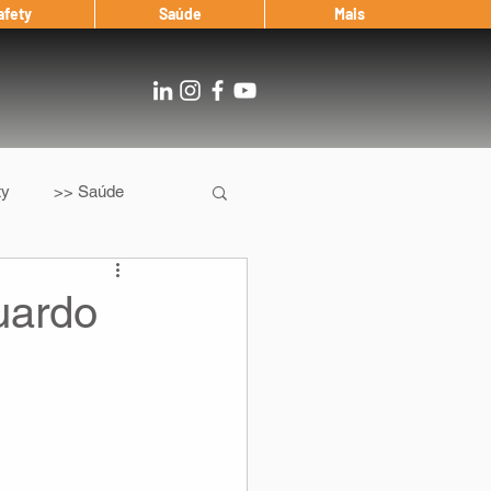
afety
Saúde
Mais
ty
>> Saúde
Os
After Landing
uardo
Entrevista
Notícias