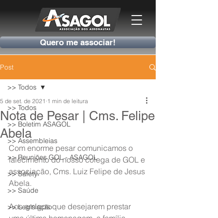
Quero me associar!
Post
>> Todos
5 de set. de 2021
1 min de leitura
>> Todos
Nota de Pesar | Cms. Felipe
>> Boletim ASAGOL
Abela
>> Assembleias
Com enorme pesar comunicamos o 
>> Reuniões GOL - ASAGOL
falecimento do nosso colega de GOL e 
associação, Cms. Luiz Felipe de Jesus 
>> Safety
Abela.
>> Saúde
Aos amigos que desejarem prestar 
>> Legislação