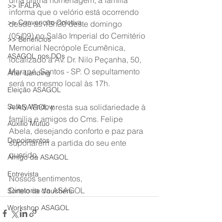
uma última homenagem, a família 
>> IFALPA
informa que o velório está ocorrendo 
>> Convenção Coletiva
desde as 13h30 deste domingo 
(05/09) no Salão Imperial do Cemitério 
>> Benefícios
Memorial Necrópole Ecumênica, 
ASAGOL nos DOs
localizado à Av. Dr. Nilo Peçanha, 50, 
Marapé, Santos - SP. O sepultamento 
After Landing
será no mesmo local às 17h.
Eleição ASAGOL
Safety Window
A ASAGOL presta sua solidariedade à 
família e amigos do Cms. Felipe 
Auxílio Mútuo
Abela, desejando conforto e paz para 
Depoimentos
suportarem a partida do seu ente 
querido.
Amigo da ASAGOL
Entrevista
Nossos sentimentos,
Diretoria da ASAGOL
Sorteio de Vouchers
Workshop ASAGOL