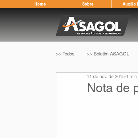
Home
Sobre
Auxílio
>> Todos
>> Boletim ASAGOL
11 de nov. de 2015
1 min 
>> Legislação
>> IFALPA
Nota de 
Eleição ASAGOL
Safety Wi
Sorteio de Vouchers
Worksh