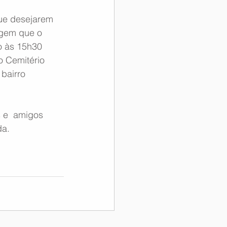
ue desejarem  
gem que o 
o às 15h30  
o Cemitério 
bairro 
 e  amigos 
da.