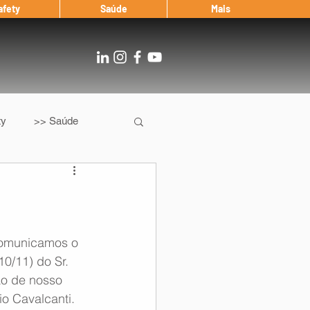
afety
Saúde
Mais
ty
>> Saúde
Os
After Landing
Entrevista
omunicamos o 
10/11) do Sr. 
ão de nosso 
Notícias
io Cavalcanti.