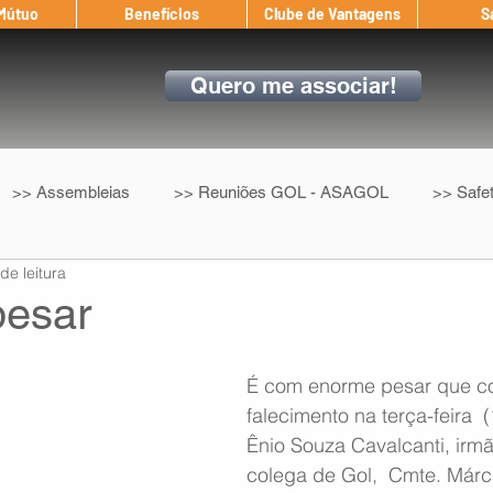
 Mútuo
Benefícios
Clube de Vantagens
S
Quero me associar!
>> Assembleias
>> Reuniões GOL - ASAGOL
>> Safe
de leitura
>> Convenção Coletiva
>> Benefícios
ASAGOL nos D
pesar
ndow
Auxílio Mútuo
Depoimentos
Amigo da ASAGOL
É com enorme pesar que c
falecimento na terça-feira  (
Ênio Souza Cavalcanti, irm
op ASAGOL
Mercado
Teste ICAO
Fadigômetro
colega de Gol,  Cmte. Márc