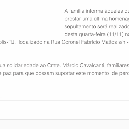
A família informa àqueles q
prestar uma última homena
sepultamento será realizad
desta quarta-feira (11/11) n
lis-RJ,  localizado na Rua Coronel Fabrício Mattos s/n - 
a solidariedade ao Cmte. Márcio Cavalcanti, famíliares
e paz para que possam suportar este momento  de per
,
L