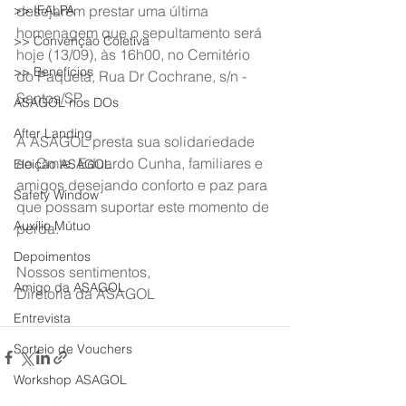
>> IFALPA
desejarem prestar uma última 
homenagem que o sepultamento será 
>> Convenção Coletiva
hoje (13/09), às 16h00, no Cemitério 
>> Benefícios
do Paquetá, Rua Dr Cochrane, s/n - 
Santos/SP.
ASAGOL nos DOs
After Landing
A ASAGOL presta sua solidariedade 
ao Cmte. Eduardo Cunha, familiares e 
Eleição ASAGOL
amigos desejando conforto e paz para 
Safety Window
que possam suportar este momento de 
Auxílio Mútuo
perda.
Depoimentos
Nossos sentimentos,
Amigo da ASAGOL
Diretoria da ASAGOL
Entrevista
Sorteio de Vouchers
Workshop ASAGOL