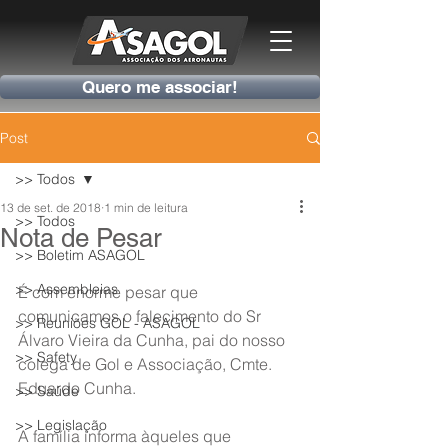
Quero me associar!
Post
>> Todos
13 de set. de 2018
1 min de leitura
>> Todos
Nota de Pesar
>> Boletim ASAGOL
>> Assembleias
É com enorme pesar que 
comunicamos o falecimento do Sr 
>> Reuniões GOL - ASAGOL
Álvaro Vieira da Cunha, pai do nosso 
>> Safety
colega de Gol e Associação, Cmte. 
Eduardo Cunha.
>> Saúde
>> Legislação
A família informa àqueles que 