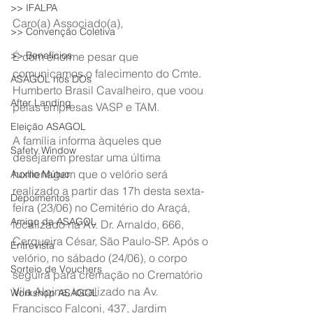
>> IFALPA
Caro(a) Associado(a),
>> Convenção Coletiva
>> Benefícios
É com enorme pesar que 
comunicamos o falecimento do Cmte. 
ASAGOL nos DOs
Humberto Brasil Cavalheiro, que voou 
After Landing
pelas empresas VASP e TAM.
Eleição ASAGOL
A família informa àqueles que 
Safety Window
desejarem prestar uma última 
homenagem que o velório será 
Auxílio Mútuo
realizado a partir das 17h desta sexta-
Depoimentos
feira (23/06) no Cemitério do Araçá, 
Amigo da ASAGOL
localizado na Av. Dr. Arnaldo, 666, 
Cerqueira César, São Paulo-SP. Após o 
Entrevista
velório, no sábado (24/06), o corpo 
Sorteio de Vouchers
seguirá para cremação no Crematório 
Vila Alpina, localizado na Av. 
Workshop ASAGOL
Francisco Falconi, 437, Jardim 