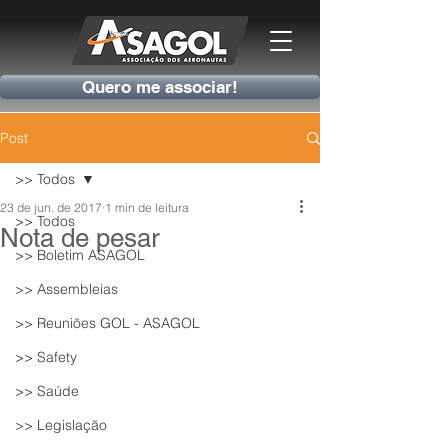
Quero me associar!
Post
>> Todos
23 de jun. de 2017
1 min de leitura
>> Todos
Nota de pesar
>> Boletim ASAGOL
>> Assembleias
>> Reuniões GOL - ASAGOL
>> Safety
>> Saúde
>> Legislação