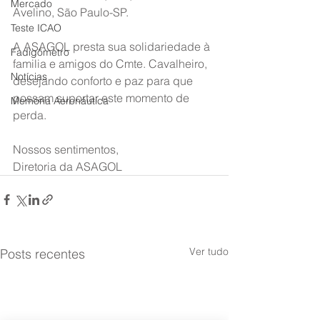
Mercado
Avelino, São Paulo-SP.
Teste ICAO
A ASAGOL presta sua solidariedade à 
Fadigômetro
familia e amigos do Cmte. Cavalheiro, 
Notícias
desejando conforto e paz para que 
possam suportar este momento de 
Memória Aeronáutica
perda.
Nossos sentimentos,
Diretoria da ASAGOL
Ver tudo
Posts recentes