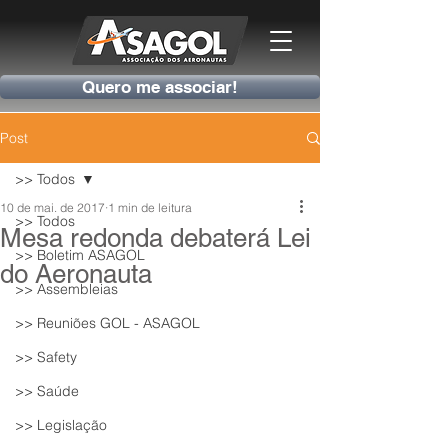
Quero me associar!
Post
>> Todos
10 de mai. de 2017
1 min de leitura
>> Todos
Mesa redonda debaterá Lei
>> Boletim ASAGOL
do Aeronauta
>> Assembleias
>> Reuniões GOL - ASAGOL
>> Safety
>> Saúde
>> Legislação