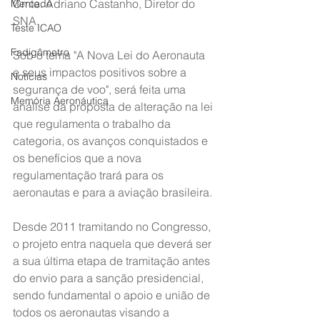
Cmte. Adriano Castanho, Diretor do 
Mercado
SNA.
Teste ICAO
Fadigômetro
Sob o tema "A Nova Lei do Aeronauta 
e seus impactos positivos sobre a 
Notícias
segurança de voo", será feita uma 
Memória Aeronáutica
análise da proposta de alteração na lei 
que regulamenta o trabalho da 
categoria, os avanços conquistados e 
os benefícios que a nova 
regulamentação trará para os 
aeronautas e para a aviação brasileira.
Desde 2011 tramitando no Congresso, 
o projeto entra naquela que deverá ser 
a sua última etapa de tramitação antes 
do envio para a sanção presidencial, 
sendo fundamental o apoio e união de 
todos os aeronautas visando a 