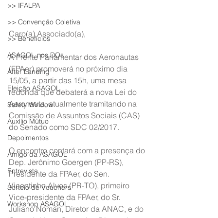
>> IFALPA
>> Convenção Coletiva
Caro(a) Associado(a),
>> Benefícios
ASAGOL nos DOs
A Frente Parlamentar dos Aeronautas 
(FPAer) promoverá no próximo dia 
After Landing
15/05, a partir das 15h, uma mesa 
Eleição ASAGOL
redonda que debaterá a nova Lei do 
Aeronauta, atualmente tramitando na 
Safety Window
Comissão de Assuntos Sociais (CAS) 
Auxílio Mútuo
do Senado como SDC 02/2017.
Depoimentos
O encontro contará com a presença do 
Amigo da ASAGOL
Dep. Jerônimo Goergen (PP-RS), 
Entrevista
Presidente da FPAer, do Sen. 
Vicentinho Alves (PR-TO), primeiro 
Sorteio de Vouchers
Vice-presidente da FPAer, do Sr. 
Workshop ASAGOL
Juliano Noman, Diretor da ANAC, e do 