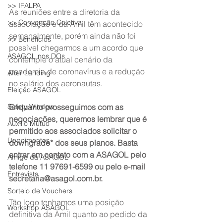
>> IFALPA
As reuniões entre a diretoria da 
>> Convenção Coletiva
associação e da Amil têm acontecido 
semanalmente, porém ainda não foi 
>> Benefícios
possível chegarmos a um acordo que 
ASAGOL nos DOs
contemple o atual cenário da 
pandemia de coronavírus e a redução 
After Landing
no salário dos aeronautas.
Eleição ASAGOL
Safety Window
Enquanto prosseguimos com as 
negociações, queremos lembrar que é 
Auxílio Mútuo
permitido aos associados solicitar o 
Depoimentos
downgrade* dos seus planos. Basta 
entrar em contato com a ASAGOL pelo 
Amigo da ASAGOL
telefone 11 97691-6599 ou pelo e-mail 
Entrevista
secretaria@asagol.com.br.
Sorteio de Vouchers
Tão logo tenhamos uma posição 
Workshop ASAGOL
definitiva da Amil quanto ao pedido da 