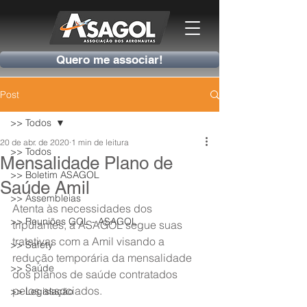
Quero me associar!
Post
>> Todos
20 de abr. de 2020
1 min de leitura
>> Todos
Mensalidade Plano de
>> Boletim ASAGOL
Saúde Amil
>> Assembleias
Atenta às necessidades dos 
>> Reuniões GOL - ASAGOL
tripulantes, a ASAGOL segue suas 
tratativas com a Amil visando a 
>> Safety
redução temporária da mensalidade 
>> Saúde
dos planos de saúde contratados 
pelos associados.
>> Legislação