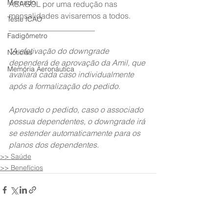
Mercado
ASAGOL por uma redução nas 
mensalidades avisaremos a todos.
Teste ICAO
______________________
Fadigômetro
*A efetivação do downgrade 
Notícias
dependerá de aprovação da Amil, que 
Memória Aeronáutica
avaliará cada caso individualmente 
após a formalização do pedido.
Aprovado o pedido, caso o associado 
possua dependentes, o downgrade irá 
se estender automaticamente para os 
planos dos dependentes.
>> Saúde
>> Benefícios