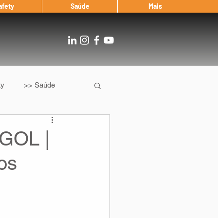
afety
Saúde
Mais
ty
>> Saúde
Os
After Landing
GOL |
os
Entrevista
Notícias