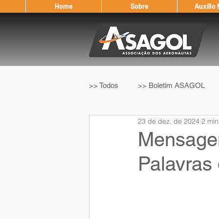
Home
Sobre
Auxílio
>> Todos
>> Boletim ASAGOL
23 de dez. de 2024
2 min
>> Legislação
>> IFALPA
Mensage
Palavras
Eleição ASAGOL
Safety Wi
Sorteio de Vouchers
Worksh