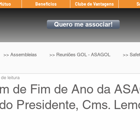
 Mútuo
Benefícios
Clube de Vantagens
S
Quero me associar!
>> Assembleias
>> Reuniões GOL - ASAGOL
>> Safe
 de leitura
>> Convenção Coletiva
>> Benefícios
ASAGOL nos D
m de Fim de Ano da ASA
 do Presidente, Cms. Lem
ndow
Auxílio Mútuo
Depoimentos
Amigo da ASAGOL
op ASAGOL
Mercado
Teste ICAO
Fadigômetro