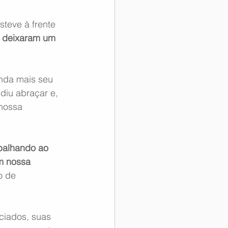
steve à frente 
a deixaram um 
nda mais seu 
diu abraçar e, 
nossa 
balhando ao 
m nossa 
 de 
ciados, suas 