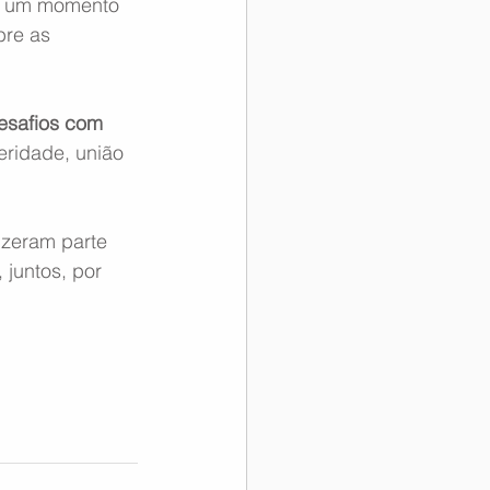
ja um momento 
bre as 
esafios com 
ridade, união 
zeram parte 
juntos, por 