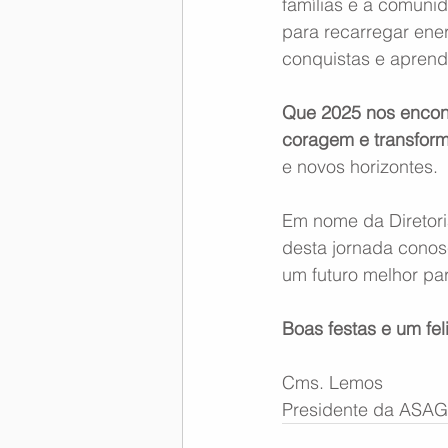
famílias e a comuni
para recarregar ene
conquistas e aprend
Que 2025 nos encont
coragem e transfor
e novos horizontes.
Em nome da Diretor
desta jornada conos
um futuro melhor pa
Boas festas e um fel
Cms. Lemos
Presidente da ASA