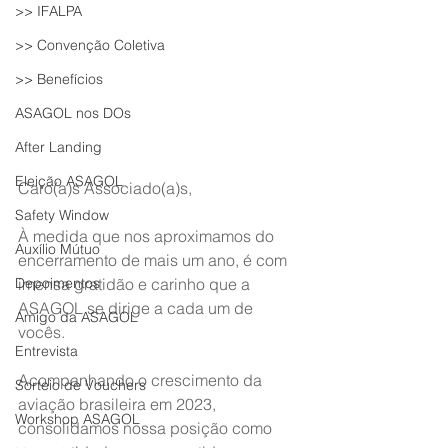
>> IFALPA
>> Convenção Coletiva
>> Benefícios
ASAGOL nos DOs
After Landing
Eleição ASAGOL
Caro(a)s Associado(a)s,
Safety Window
À medida que nos aproximamos do 
Auxílio Mútuo
encerramento de mais um ano, é com 
Depoimentos
imensa gratidão e carinho que a 
ASAGOL se dirige a cada um de 
Amigo da ASAGOL
vocês.
Entrevista
Acompanhando o crescimento da 
Sorteio de Vouchers
aviação brasileira em 2023, 
Workshop ASAGOL
consolidamos nossa posição como 