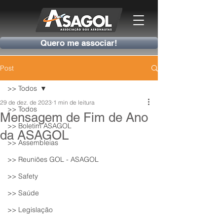
Quero me associar!
Post
>> Todos
29 de dez. de 2023
1 min de leitura
>> Todos
Mensagem de Fim de Ano
>> Boletim ASAGOL
da ASAGOL
>> Assembleias
>> Reuniões GOL - ASAGOL
>> Safety
>> Saúde
>> Legislação