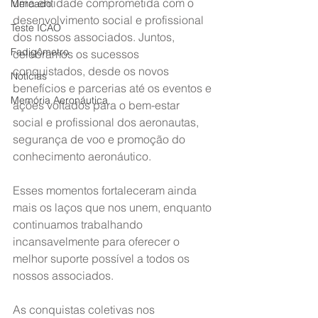
uma entidade comprometida com o 
Mercado
desenvolvimento social e profissional 
Teste ICAO
dos nossos associados. Juntos, 
Fadigômetro
celebramos os sucessos 
conquistados, desde os novos 
Notícias
benefícios e parcerias até os eventos e 
Memória Aeronáutica
ações voltados para o bem-estar 
social e profissional dos aeronautas, 
segurança de voo e promoção do 
conhecimento aeronáutico.
Esses momentos fortaleceram ainda 
mais os laços que nos unem, enquanto 
continuamos trabalhando 
incansavelmente para oferecer o 
melhor suporte possível a todos os 
nossos associados.
As conquistas coletivas nos 