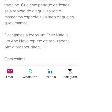
trabalho. Que este período de festas 
seja repleto de alegria, saúde e 
momentos especiais ao lado daqueles 
que amamos.
Desejamos a todos um Feliz Natal e 
um Ano Novo repleto de realizações, 
paz e prosperidade.
Com estima,
Erenilson Ribeiro de Santana
Presidente - Associação dos 
Email
WhatsApp
LinkedIn
Instagram
Aeronautas da Gol (ASAGOL)