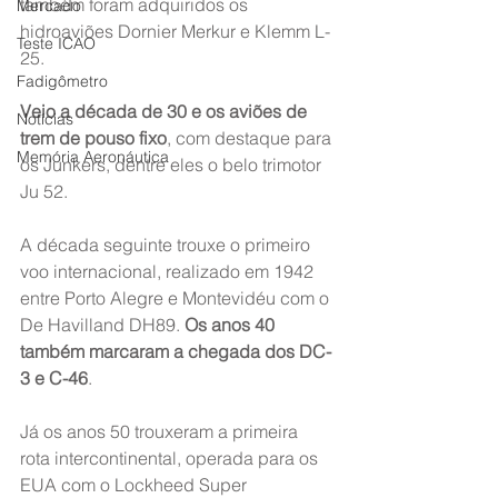
também foram adquiridos os 
Mercado
hidroaviões Dornier Merkur e Klemm L-
Teste ICAO
25.
Fadigômetro
Veio a década de 30 e os aviões de 
Notícias
trem de pouso fixo
, com destaque para 
Memória Aeronáutica
os Junkers, dentre eles o belo trimotor 
Ju 52.
A década seguinte trouxe o primeiro 
voo internacional, realizado em 1942 
entre Porto Alegre e Montevidéu com o 
De Havilland DH89. 
Os anos 40 
também marcaram a chegada dos DC-
3 e C-46
.
Já os anos 50 trouxeram a primeira 
rota intercontinental, operada para os 
EUA com o Lockheed Super 