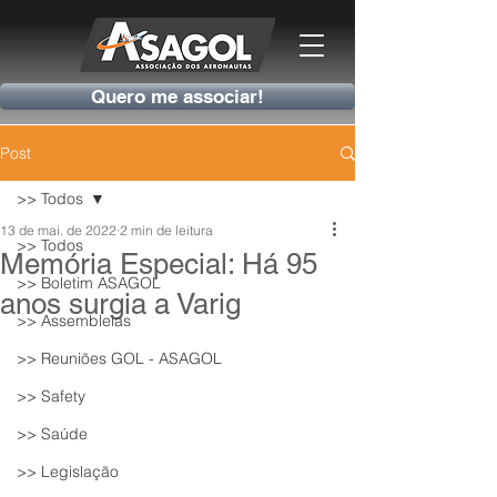
Quero me associar!
Post
>> Todos
13 de mai. de 2022
2 min de leitura
>> Todos
Memória Especial: Há 95
>> Boletim ASAGOL
anos surgia a Varig
>> Assembleias
>> Reuniões GOL - ASAGOL
>> Safety
>> Saúde
>> Legislação