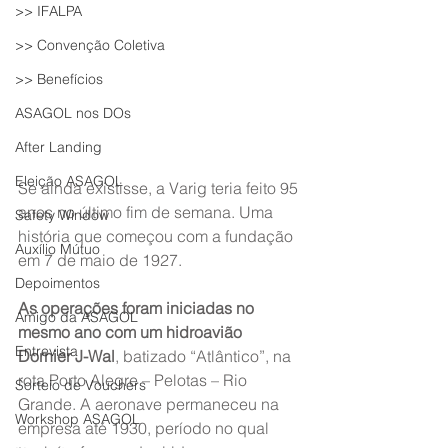
>> IFALPA
>> Convenção Coletiva
>> Benefícios
ASAGOL nos DOs
After Landing
Eleição ASAGOL
Se ainda existisse, a Varig teria feito 95 
anos no último fim de semana. Uma 
Safety Window
história que começou com a fundação 
Auxílio Mútuo
em 7 de maio de 1927.
Depoimentos
As operações foram iniciadas no 
Amigo da ASAGOL
mesmo ano com um hidroavião 
Entrevista
Dornier J-Wal
, batizado “Atlântico”, na 
rota Porto Alegre – Pelotas – Rio 
Sorteio de Vouchers
Grande. A aeronave permaneceu na 
Workshop ASAGOL
empresa até 1930, período no qual 