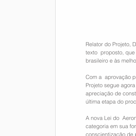
Memória Aeronáutica
Relator do Projeto, 
texto  proposto, qu
brasileiro e às melho
Com a  aprovação pe
Projeto segue agora
apreciação de const
última etapa do proc
A nova Lei do  Aero
categoria em sua f
conscientização de 