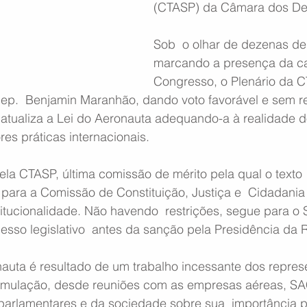
(CTASP) da Câmara dos De
Sob  o olhar de dezenas de 
marcando a presença da ca
Congresso, o Plenário da C
Dep.  Benjamin Maranhão, dando voto favorável e sem re
e atualiza a Lei do Aeronauta adequando-a à realidade 
res práticas internacionais.
la CTASP, última comissão de mérito pela qual o texto 
 para a Comissão de Constituição, Justiça e  Cidadania
itucionalidade. Não havendo  restrições, segue para o
esso legislativo  antes da sanção pela Presidência da 
nauta é resultado de um trabalho incessante dos repres
ormulação, desde reuniões com as empresas aéreas, S
parlamentares e da sociedade sobre sua  importância p