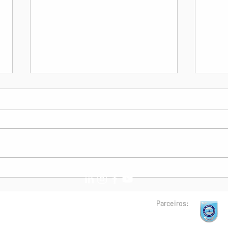
Revisão do RBAC 117:
Fadi
Associações e ANAC fazem
Cong
reunião técnica
Parceiros: