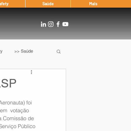
afety
Saúde
Mais
ty
>> Saúde
Os
After Landing
ASP
Entrevista
eronauta) foi 
em  votação 
na Comissão de 
Notícias
Serviço Público 