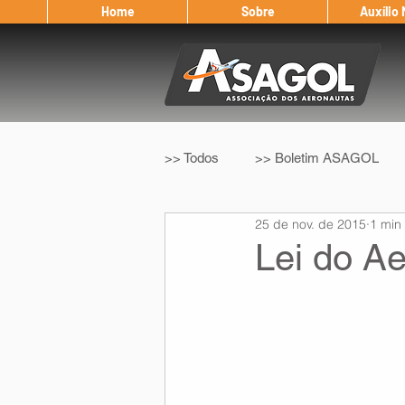
Home
Sobre
Auxílio
>> Todos
>> Boletim ASAGOL
25 de nov. de 2015
1 min 
>> Legislação
>> IFALPA
Lei do A
Eleição ASAGOL
Safety Wi
Sorteio de Vouchers
Worksh