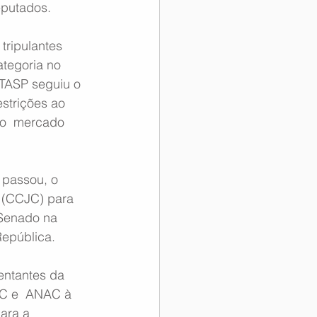
putados.
tripulantes 
tegoria no  
TASP seguiu o 
strições ao 
do  mercado 
 passou, o 
 (CCJC) para 
 Senado na 
República.
entantes da  
AC e  ANAC à 
ara a 