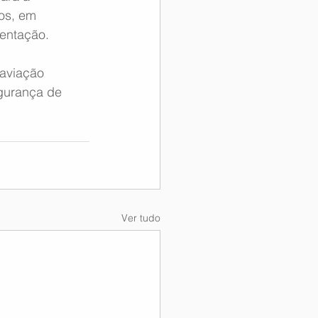
os, em 
mentação.
aviação 
egurança de 
Ver tudo