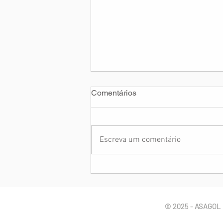
Comentários
Escreva um comentário
ANAC publica Diretriz de
Aeronavegabilidade sobre a
interferência do sinal 5G
© 2025 - ASAGOL