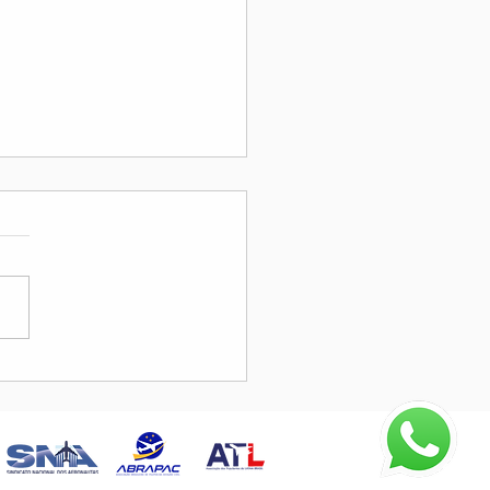
gômetro será tema em
resso do Sono