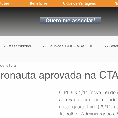
 Mútuo
Benefícios
Clube de Vantagens
S
Quero me associar!
>> Assembleias
>> Reuniões GOL - ASAGOL
>> Safe
de leitura
>> Convenção Coletiva
>> Benefícios
ASAGOL nos D
eronauta aprovada na CT
ndow
Auxílio Mútuo
Depoimentos
Amigo da ASAGOL
O PL 8255/14 (nova Lei do A
aprovado por unanimidade 
nesta quarta-feira (25/11) 
op ASAGOL
Mercado
Teste ICAO
Fadigômetro
Trabalho,  Administração e 