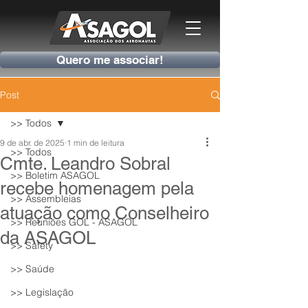
Quero me associar!
Post
>> Todos
9 de abr. de 2025
1 min de leitura
>> Todos
Cmte. Leandro Sobral
>> Boletim ASAGOL
recebe homenagem pela
>> Assembleias
atuação como Conselheiro
>> Reuniões GOL - ASAGOL
da ASAGOL
>> Safety
>> Saúde
>> Legislação