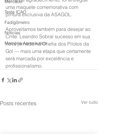
Mercado
uma maquete comemorativa com 
Teste ICAO
pintura exclusiva da ASAGOL.
Fadigômetro
Aproveitamos também para desejar ao 
Notícias
Cmte. Leandro Sobral sucesso em sua 
Memória Aeronáutica
nova jornada na Chefia dos Pilotos da 
Gol — mais uma etapa que certamente 
será marcada por excelência e 
profissionalismo.
Ver tudo
Posts recentes