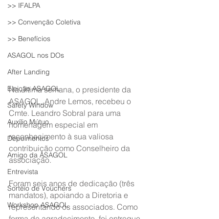
>> IFALPA
>> Convenção Coletiva
>> Benefícios
ASAGOL nos DOs
After Landing
Eleição ASAGOL
Na última semana, o presidente da 
ASAGOL, Andre Lemos, recebeu o 
Safety Window
Cmte. Leandro Sobral para uma 
Auxílio Mútuo
homenagem especial em 
reconhecimento à sua valiosa 
Depoimentos
contribuição como Conselheiro da 
Amigo da ASAGOL
associação.
Entrevista
Foram seis anos de dedicação (três 
Sorteio de Vouchers
mandatos), apoiando a Diretoria e 
Workshop ASAGOL
representando os associados. Como 
forma de agradecimento, foi entregue 