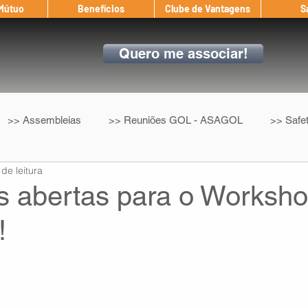
 Mútuo
Benefícios
Clube de Vantagens
S
Quero me associar!
>> Assembleias
>> Reuniões GOL - ASAGOL
>> Safe
 de leitura
>> Convenção Coletiva
>> Benefícios
ASAGOL nos D
es abertas para o Worksh
!
ndow
Auxílio Mútuo
Depoimentos
Amigo da ASAGOL
op ASAGOL
Mercado
Teste ICAO
Fadigômetro