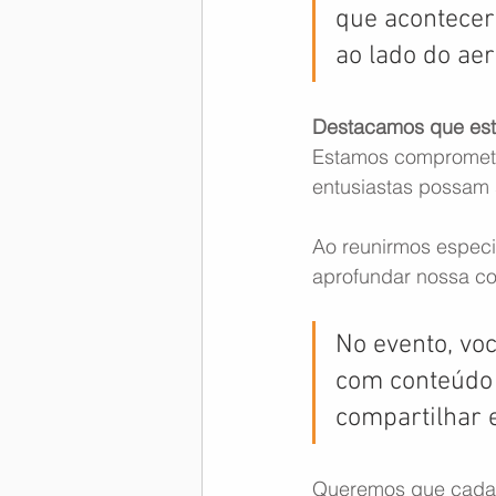
que acontecerá
ao lado do ae
Destacamos que este
Estamos comprometid
entusiastas possam s
Ao reunirmos especia
aprofundar nossa co
No evento, vo
com conteúdo t
compartilhar e
Queremos que cada 