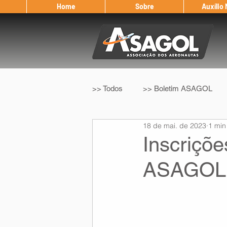
Home
Sobre
Auxílio
>> Todos
>> Boletim ASAGOL
18 de mai. de 2023
1 min
>> Legislação
>> IFALPA
Inscriçõ
ASAGOL
Eleição ASAGOL
Safety Wi
Sorteio de Vouchers
Worksh