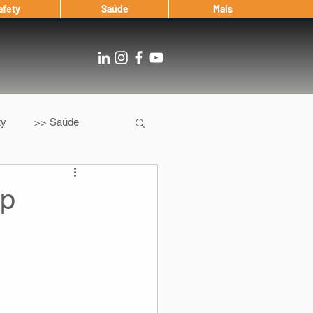
afety
Saúde
Mais
ty
>> Saúde
Os
After Landing
op
Entrevista
Notícias