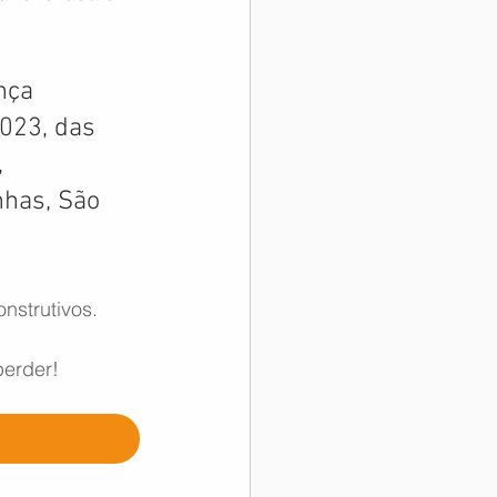
nça 
023, das 
 
nhas, São 
nstrutivos. 
perder!