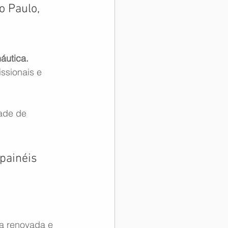
o Paulo, 
áutica. 
ssionais e 
ade de 
painéis 
a renovada e 