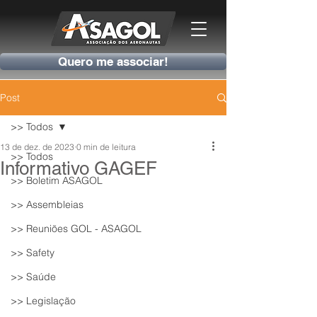
Quero me associar!
Post
>> Todos
13 de dez. de 2023
0 min de leitura
>> Todos
Informativo GAGEF
>> Boletim ASAGOL
>> Assembleias
>> Reuniões GOL - ASAGOL
>> Safety
>> Saúde
>> Legislação