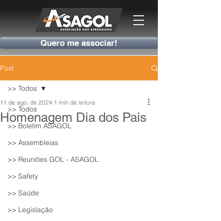
Quero me associar!
Post
>> Todos
11 de ago. de 2024
1 min de leitura
>> Todos
Homenagem Dia dos Pais
>> Boletim ASAGOL
>> Assembleias
>> Reuniões GOL - ASAGOL
>> Safety
>> Saúde
>> Legislação