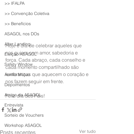
>> IFALPA
>> Convenção Coletiva
>> Benefícios
ASAGOL nos DOs
After Landing
Hoje é dia de celebrar aqueles que 
nos guiam com amor, sabedoria e 
Eleição ASAGOL
força. Cada abraço, cada conselho e 
Safety Window
cada momento compartilhado são 
lembranças que aquecem o coração e 
Auxílio Mútuo
nos fazem seguir em frente. 
Depoimentos
Amigo da ASAGOL
Feliz dia dos Pais!
Entrevista
Sorteio de Vouchers
Workshop ASAGOL
Ver tudo
Posts recentes