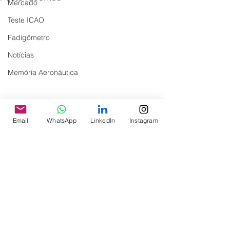
Mercado
Teste ICAO
Fadigômetro
Notícias
Memória Aeronáutica
Email
WhatsApp
LinkedIn
Instagram
header.all-comments
Nota de Pesar: Sr. Luiz
Pedido de ajuda
comment-box.placeholder