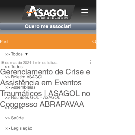
Quero me associar!
Post
>> Todos
15 de mar. de 2024
1 min de leitura
>> Todos
Gerenciamento de Crise e
>> Boletim ASAGOL
Assistência em Eventos
>> Assembleias
Traumáticos | ASAGOL no
>> Reuniões GOL - ASAGOL
Congresso ABRAPAVAA
>> Safety
>> Saúde
>> Legislação