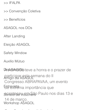
>> IFALPA
>> Convenção Coletiva
>> Benefícios
ASAGOL nos DOs
After Landing
Eleição ASAGOL
Safety Window
Auxílio Mútuo
Depoimentos
A ASAGOL teve a honra e o prazer de 
participar esta semana do II 
Amigo da ASAGOL
Congresso ABRAPAVAA, um evento 
Entrevista
de extrema importância que 
aconteceu em São Paulo nos dias 13 e 
Sorteio de Vouchers
14 de março.
Workshop ASAGOL