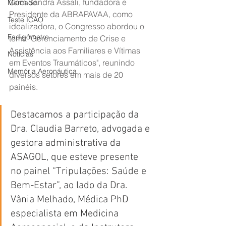
Com Sandra Assali, fundadora e 
Mercado
Presidente da ABRAPAVAA, como 
Teste ICAO
idealizadora, o Congresso abordou o 
Fadigômetro
tema "Gerenciamento de Crise e 
Assistência aos Familiares e Vítimas 
Notícias
em Eventos Traumáticos", reunindo 
Memória Aeronáutica
diversos setores em mais de 20 
painéis.
Destacamos a participação da 
Dra. Claudia Barreto, advogada e 
gestora administrativa da 
ASAGOL, que esteve presente 
no painel “Tripulações: Saúde e 
Bem-Estar”, ao lado da Dra. 
Vânia Melhado, Médica PhD 
especialista em Medicina 