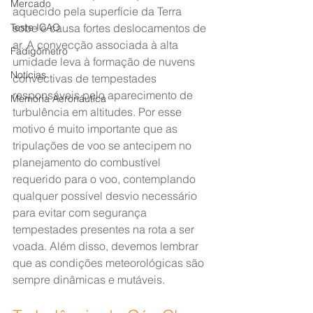
Mercado
aquecido pela superfície da Terra 
Teste ICAO
sobe e causa fortes deslocamentos de 
ar. A convecção associada à alta 
Fadigômetro
umidade leva à formação de nuvens 
Notícias
convectivas de tempestades 
responsáveis pelo aparecimento de 
Memória Aeronáutica
turbulência em altitudes. Por esse 
motivo é muito importante que as 
tripulações de voo se antecipem no 
planejamento do combustível 
requerido para o voo, contemplando 
qualquer possível desvio necessário 
para evitar com segurança 
tempestades presentes na rota a ser 
voada. Além disso, devemos lembrar 
que as condições meteorológicas são 
sempre dinâmicas e mutáveis.