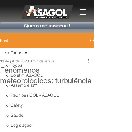
Quero me associar!
Post
>> Todos
31 de jul. de 2023
3 min de leitura
>> Todos
Fenômenos
>> Boletim ASAGOL
meteorológicos: turbulência
>> Assembleias
>> Reuniões GOL - ASAGOL
>> Safety
>> Saúde
>> Legislação