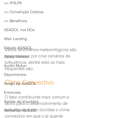
>> IFALPA
>> Convenção Coletiva
>> Benefícios
ASAGOL nos DOs
After Landing
Eleição ASAGOL
Vários fenômenos meteorológicos são 
responsáveis por criar cenários de 
Safety Window
turbulência, dentre eles os mais 
Auxílio Mútuo
frequentes são:
Depoimentos
Clima Convectivo
Amigo da ASAGOL
Entrevista
O fator contribuinte mais comum e 
Sorteio de Vouchers
óbvio para o desenvolvimento de 
turbulência é sem dúvidas o clima 
Workshop ASAGOL
convectivo em que o ar quente 