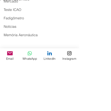
Mercado
Teste ICAO
Fadigômetro
Notícias
Memória Aeronáutica
Email
WhatsApp
LinkedIn
Instagram
Comentários
Pedido de ajuda para o
Pedido de Ajuda
Escreva um comentário