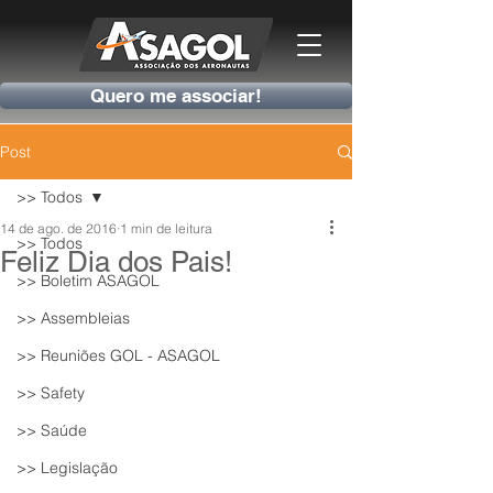
Quero me associar!
Post
>> Todos
14 de ago. de 2016
1 min de leitura
>> Todos
Feliz Dia dos Pais!
>> Boletim ASAGOL
>> Assembleias
>> Reuniões GOL - ASAGOL
>> Safety
>> Saúde
>> Legislação