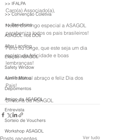
>> IFALPA
Caro(a) Associado(a),
>> Convenção Coletiva
>> Benefícios
Neste domingo especial a ASAGOL 
parabeniza todos os pais brasileiros!
ASAGOL nos DOs
After Landing
Perto ou longe, que este seja um dia 
repleto de felicidade e boas 
Eleição ASAGOL
lembranças!
Safety Window
Um fraternal abraço e feliz Dia dos 
Auxílio Mútuo
Pais!
Depoimentos
Amigo da ASAGOL
Diretoria da ASAGOL
Entrevista
Sorteio de Vouchers
Workshop ASAGOL
Ver tudo
Posts recentes