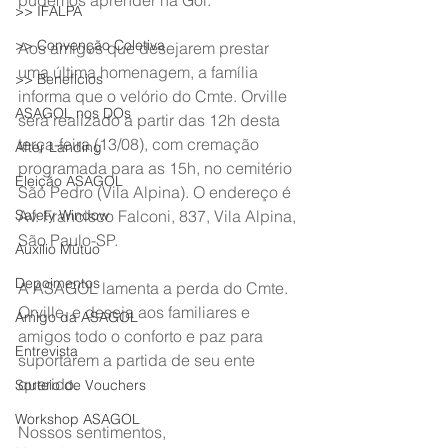
pudemos aprender na Gol.
>> IFALPA
>> Convenção Coletiva
Aos amigos que desejarem prestar 
uma última homenagem, a família 
>> Benefícios
informa que o velório do Cmte. Orville 
ASAGOL nos DOs
será realizado a partir das 12h desta 
terça-feira (13/08), com cremação 
After Landing
programada para as 15h, no cemitério 
Eleição ASAGOL
São Pedro (Vila Alpina). O endereço é 
Safety Window
Av. Francisco Falconi, 837, Vila Alpina, 
São Paulo-SP.
Auxílio Mútuo
Depoimentos
A ASAGOL lamenta a perda do Cmte. 
Orville, e deseja aos familiares e 
Amigo da ASAGOL
amigos todo o conforto e paz para 
Entrevista
suportarem a partida de seu ente 
querido.
Sorteio de Vouchers
Workshop ASAGOL
Nossos sentimentos,