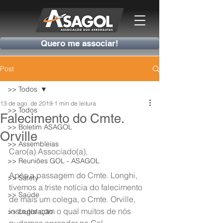
Quero me associar!
Post
>> Todos
13 de ago. de 2019
1 min de leitura
>> Todos
Falecimento do Cmte.
>> Boletim ASAGOL
Orville
>> Assembleias
Caro(a) Associado(a),
>> Reuniões GOL - ASAGOL
Após a passagem do Cmte. Longhi, 
>> Safety
tivemos a triste notícia do falecimento 
>> Saúde
de mais um colega, o Cmte. Orville, 
instrutor com o qual muitos de nós 
>> Legislação