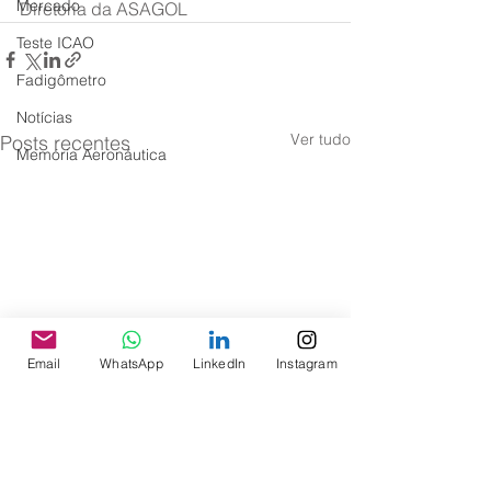
Mercado
Diretoria da ASAGOL 
Teste ICAO
Fadigômetro
Notícias
Ver tudo
Posts recentes
Memória Aeronáutica
Email
WhatsApp
LinkedIn
Instagram