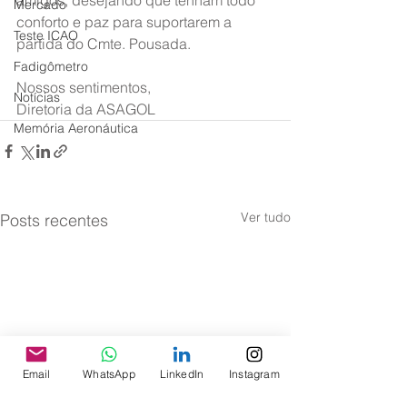
amigos, desejando que tenham todo 
Mercado
conforto e paz para suportarem a 
Teste ICAO
partida do Cmte. Pousada.
Fadigômetro
Nossos sentimentos,
Notícias
Diretoria da ASAGOL
Memória Aeronáutica
Ver tudo
Posts recentes
Email
WhatsApp
LinkedIn
Instagram