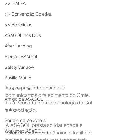
>> IFALPA
>> Convenção Coletiva
>> Benefícios
ASAGOL nos DOs
After Landing
Eleição ASAGOL
Safety Window
Auxílio Mútuo
É com profundo pesar que 
Depoimentos
comunicamos o falecimento do Cmte. 
Amigo da ASAGOL
Luis Pousada, nosso ex-colega de Gol 
Entrevista
e associação.
Sorteio de Vouchers
A ASAGOL presta solidariedade e 
Workshop ASAGOL
estende suas condolências à família e 