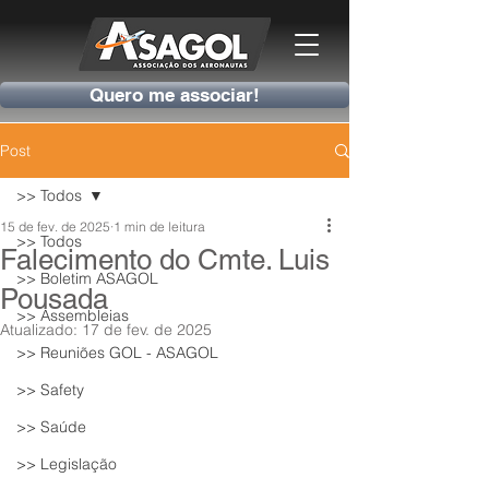
Quero me associar!
Post
>> Todos
15 de fev. de 2025
1 min de leitura
>> Todos
Falecimento do Cmte. Luis
>> Boletim ASAGOL
Pousada
>> Assembleias
Atualizado:
17 de fev. de 2025
>> Reuniões GOL - ASAGOL
>> Safety
>> Saúde
>> Legislação