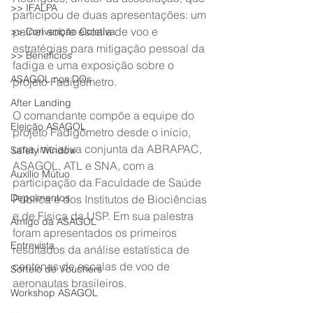
>> IFALPA
participou de duas apresentações: um 
painel sobre escala de voo e 
>> Convenção Coletiva
estratégias para mitigação pessoal da 
>> Benefícios
fadiga e uma exposição sobre o 
ASAGOL nos DOs
projeto Fadigômetro.
After Landing
O comandante compõe a equipe do 
Eleição ASAGOL
projeto Fadigômetro desde o início, 
uma iniciativa conjunta da ABRAPAC, 
Safety Window
ASAGOL, ATL e SNA, com a 
Auxílio Mútuo
participação da Faculdade de Saúde 
Depoimentos
Pública e dos Institutos de Biociências 
e de Física da USP. Em sua palestra 
Amigo da ASAGOL
foram apresentados os primeiros 
Entrevista
resultados da análise estatística de 
centenas de escalas de voo de 
Sorteio de Vouchers
aeronautas brasileiros.
Workshop ASAGOL