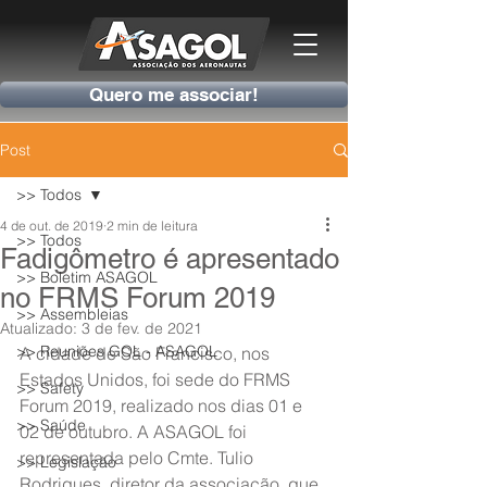
Quero me associar!
Post
>> Todos
4 de out. de 2019
2 min de leitura
>> Todos
Fadigômetro é apresentado
>> Boletim ASAGOL
no FRMS Forum 2019
>> Assembleias
Atualizado:
3 de fev. de 2021
>> Reuniões GOL - ASAGOL
A cidade de São Francisco, nos 
Estados Unidos, foi sede do FRMS 
>> Safety
Forum 2019, realizado nos dias 01 e 
>> Saúde
02 de outubro. A ASAGOL foi 
representada pelo Cmte. Tulio 
>> Legislação
Rodrigues, diretor da associação, que 