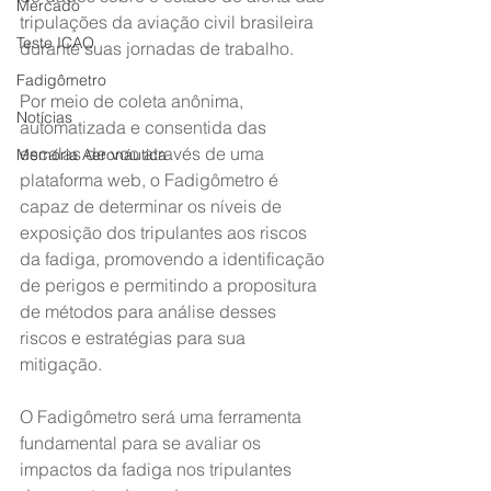
Mercado
tripulações da aviação civil brasileira 
Teste ICAO
durante suas jornadas de trabalho.
Fadigômetro
Por meio de coleta anônima, 
Notícias
automatizada e consentida das 
escalas de voo através de uma 
Memória Aeronáutica
plataforma web, o Fadigômetro é 
capaz de determinar os níveis de 
exposição dos tripulantes aos riscos 
da fadiga, promovendo a identificação 
de perigos e permitindo a propositura 
de métodos para análise desses 
riscos e estratégias para sua 
mitigação.
O Fadigômetro será uma ferramenta 
fundamental para se avaliar os 
impactos da fadiga nos tripulantes 