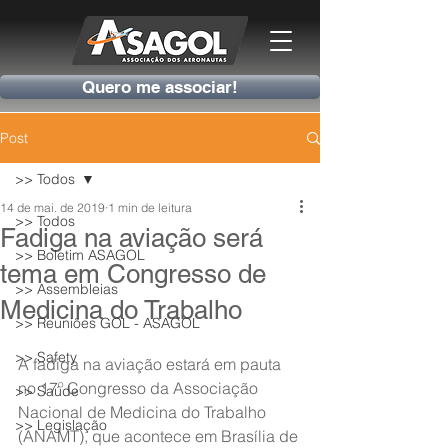
Quero me associar!
Post
>> Todos
14 de mai. de 2019
1 min de leitura
>> Todos
Fadiga na aviação será
>> Boletim ASAGOL
tema em Congresso de
>> Assembleias
Medicina do Trabalho
>> Reuniões GOL - ASAGOL
>> Safety
A fadiga na aviação estará em pauta 
no 17º Congresso da Associação 
>> Saúde
Nacional de Medicina do Trabalho 
>> Legislação
(ANAMT), que acontece em Brasília de 