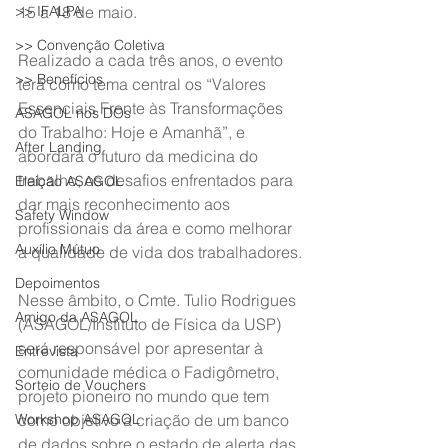
>> IFALPA
15 a 18 de maio.
>> Convenção Coletiva
Realizado a cada três anos, o evento 
>> Benefícios
terá como tema central os “Valores 
Essenciais Frente às Transformações 
ASAGOL nos DOs
do Trabalho: Hoje e Amanhã”, e 
After Landing
abordará o futuro da medicina do 
trabalho, os desafios enfrentados para 
Eleição ASAGOL
dar mais reconhecimento aos 
Safety Window
profissionais da área e como melhorar 
Auxílio Mútuo
a qualidade de vida dos trabalhadores.
Depoimentos
Nesse âmbito, o Cmte. Tulio Rodrigues 
Amigo da ASAGOL
(ASAGOL/Instituto de Física da USP) 
será responsável por apresentar à 
Entrevista
comunidade médica o Fadigômetro, 
Sorteio de Vouchers
projeto pioneiro no mundo que tem 
Workshop ASAGOL
como objetivo a criação de um banco 
de dados sobre o estado de alerta das 