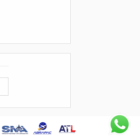
OL Participa do III
gresso ABRAPAVAA em
Paulo