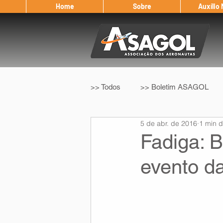
Home
Sobre
Auxílio
>> Todos
>> Boletim ASAGOL
5 de abr. de 2016
1 min d
>> Legislação
>> IFALPA
Fadiga: B
evento d
Eleição ASAGOL
Safety Wi
Sorteio de Vouchers
Worksh