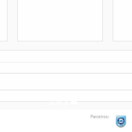
10º Workshop ASAGOL |
ASAG
Save The Date!
Con
São 
Parceiros: