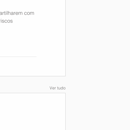
partilharem com 
riscos 
Ver tudo