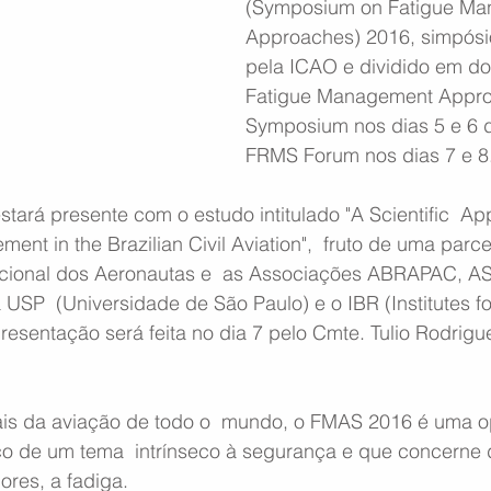
(Symposium on Fatigue Ma
Approaches) 2016, simpósi
pela ICAO e dividido em doi
Fatigue Management Appro
Symposium nos dias 5 e 6 de
FRMS Forum nos dias 7 e 8
estará presente com o estudo intitulado "A Scientific  Ap
nt in the Brazilian Civil Aviation",  fruto de uma parcer
acional dos Aeronautas e  as Associações ABRAPAC, A
USP  (Universidade de São Paulo) e o IBR (Institutes fo
resentação será feita no dia 7 pelo Cmte. Tulio Rodrigue
nais da aviação de todo o  mundo, o FMAS 2016 é uma o
co de um tema  intrínseco à segurança e que concerne 
ores, a fadiga.