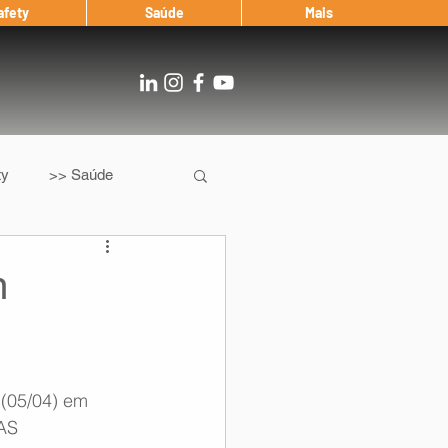
afety
Saúde
Mais
ty
>> Saúde
Os
After Landing
m
Entrevista
a (05/04) em 
Notícias
AS  