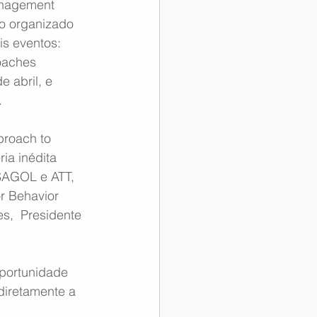
nagement 
o organizado  
s eventos: 
aches  
 abril, e 
.
proach to 
ia inédita 
SAGOL e ATT, 
r Behavior 
s,  Presidente 
portunidade 
diretamente a 