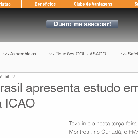
 Mútuo
Benefícios
Clube de Vantagens
S
Quero me associar!
>> Assembleias
>> Reuniões GOL - ASAGOL
>> Safe
e leitura
>> Convenção Coletiva
>> Benefícios
ASAGOL nos D
rasil apresenta estudo e
a ICAO
ndow
Auxílio Mútuo
Depoimentos
Amigo da ASAGOL
Teve início nesta terça-feir
op ASAGOL
Mercado
Teste ICAO
Fadigômetro
Montreal, no Canadá, o FM