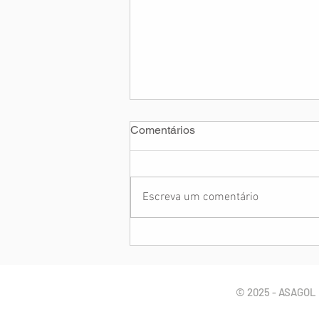
Comentários
Escreva um comentário
ASAGOL e ATL participam da
84ª Plenária do CNPAA e
destacam a segurança de
voo
© 2025 - ASAGOL