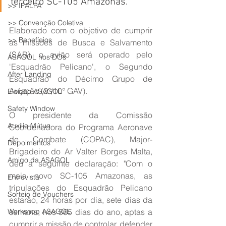
terceiro SC-105 Amazonas.
>> IFALPA
>> Convenção Coletiva
Elaborado com o objetivo de cumprir 
>> Benefícios
as missões de Busca e Salvamento 
(SAR), o avião será operado pelo 
ASAGOL nos DOs
'Esquadrão Pelicano', o Segundo 
After Landing
Esquadrão do Décimo Grupo de 
Aviação (2°/10° GAV).
Eleição ASAGOL
Safety Window
O presidente da Comissão 
Auxílio Mútuo
Coordenadora do Programa Aeronave 
de Combate (COPAC), Major-
Depoimentos
Brigadeiro do Ar Valter Borges Malta, 
Amigo da ASAGOL
deu a seguinte declaração: "Com o 
mais novo SC-105 Amazonas, as 
Entrevista
tripulações do Esquadrão Pelicano 
Sorteio de Vouchers
estarão, 24 horas por dia, sete dias da 
Workshop ASAGOL
semana, nos 365 dias do ano, aptas a 
cumprir a missão de controlar, defender 