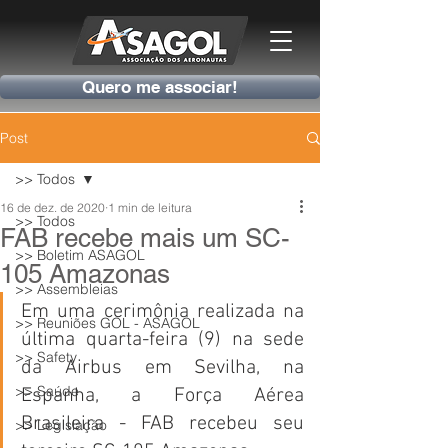
Quero me associar!
Post
>> Todos
16 de dez. de 2020
1 min de leitura
>> Todos
FAB recebe mais um SC-
>> Boletim ASAGOL
105 Amazonas
>> Assembleias
Em uma cerimônia realizada na 
>> Reuniões GOL - ASAGOL
última quarta-feira (9) na sede 
>> Safety
da Airbus em Sevilha, na 
>> Saúde
Espanha, a Força Aérea 
Brasileira - FAB recebeu seu 
>> Legislação