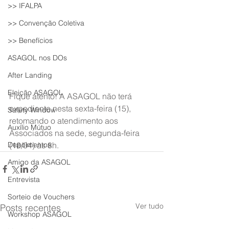
>> IFALPA
>> Convenção Coletiva
>> Benefícios
ASAGOL nos DOs
After Landing
Eleição ASAGOL
Fique atento! A ASAGOL não terá 
expediente nesta sexta-feira (15), 
Safety Window
retomando o atendimento aos 
Auxílio Mútuo
Associados na sede, segunda-feira 
Depoimentos
(18/04) às 8h.
Amigo da ASAGOL
Entrevista
Sorteio de Vouchers
Ver tudo
Posts recentes
Workshop ASAGOL