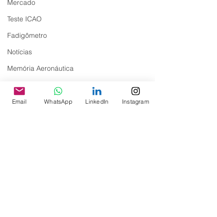
Mercado
Teste ICAO
Fadigômetro
Notícias
Memória Aeronáutica
Email
WhatsApp
LinkedIn
Instagram
Comentários
Pedido de ajuda para o
Pedido de Ajuda
Escreva um comentário
filho do CHC Moura Cezar
de Sangue