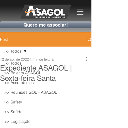
Quero me associar!
Post
>> Todos
12 de abr. de 2022
1 min de leitura
>> Todos
Expediente ASAGOL |
>> Boletim ASAGOL
Sexta-feira Santa
>> Assembleias
>> Reuniões GOL - ASAGOL
>> Safety
>> Saúde
>> Legislação