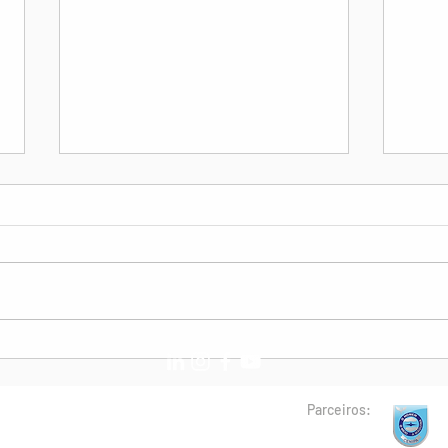
Nota de Pesar: Sr. Luiz
Pedi
Antônio Mathias (pai da Cms.
do C
Eveline Mathias)
Parceiros: