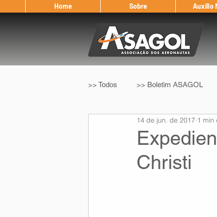
Home
Sobre
Auxílio
>> Todos
>> Boletim ASAGOL
14 de jun. de 2017
1 min 
>> Legislação
>> IFALPA
Expedien
Christi
Eleição ASAGOL
Safety Wi
Sorteio de Vouchers
Worksh