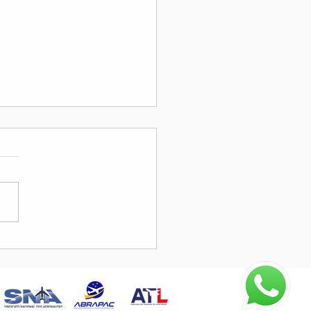
do de ajuda para o filho
HC Moura Cezar