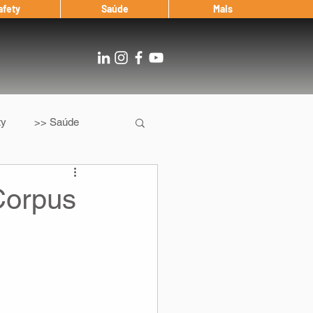
afety
Saúde
Mais
ty
>> Saúde
Os
After Landing
Corpus
Entrevista
Notícias