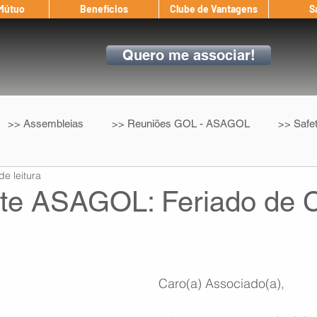
 Mútuo
Benefícios
Clube de Vantagens
S
Quero me associar!
>> Assembleias
>> Reuniões GOL - ASAGOL
>> Safe
de leitura
>> Convenção Coletiva
>> Benefícios
ASAGOL nos D
te ASAGOL: Feriado de 
ndow
Auxílio Mútuo
Depoimentos
Amigo da ASAGOL
Caro(a) Associado(a),
op ASAGOL
Mercado
Teste ICAO
Fadigômetro