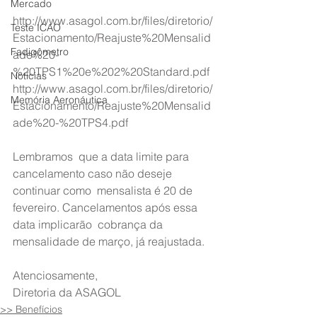
Mercado
http://www.asagol.com.br/files/diretorio/
Teste ICAO
Estacionamento/Reajuste%20Mensalid
Fadigômetro
ade%20-
%20TPS1%20e%202%20Standard.pdf
Notícias
http://www.asagol.com.br/files/diretorio/
Memória Aeronáutica
Estacionamento/Reajuste%20Mensalid
ade%20-%20TPS4.pdf
Lembramos  que a data limite para 
cancelamento caso não deseje 
continuar como  mensalista é 20 de 
fevereiro. Cancelamentos após essa 
data implicarão  cobrança da 
mensalidade de março, já reajustada.
Atenciosamente,
Diretoria da ASAGOL
>> Benefícios