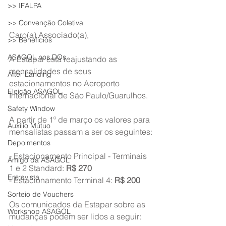
>> IFALPA
>> Convenção Coletiva
Caro(a) Associado(a),
>> Benefícios
ASAGOL nos DOs
A Estapar está reajustando as 
mensalidades de seus 
After Landing
estacionamentos no Aeroporto 
Eleição ASAGOL
Internacional de São Paulo/Guarulhos.
Safety Window
A partir de 1º de março os valores para 
Auxílio Mútuo
mensalistas passam a ser os seguintes:
Depoimentos
- Estacionamento Principal - Terminais 
Amigo da ASAGOL
1 e 2 Standard: 
R$ 270
Entrevista
- Estacionamento Terminal 4: 
R$ 200
Sorteio de Vouchers
Os comunicados da Estapar sobre as 
Workshop ASAGOL
mudanças podem ser lidos a seguir: