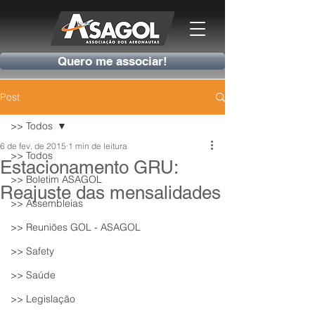
Quero me associar!
Post
>> Todos
6 de fev. de 2015
1 min de leitura
>> Todos
Estacionamento GRU:
>> Boletim ASAGOL
Reajuste das mensalidades
>> Assembleias
>> Reuniões GOL - ASAGOL
>> Safety
>> Saúde
>> Legislação