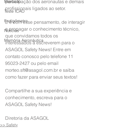
participação dos aeronautas e demais 
Mercado
profissionais ligados ao setor.
Teste ICAO
Fadigômetro
E é com esse pensamento, de interagir 
e propagar o conhecimento técnico, 
Notícias
que convidamos todos os 
Memória Aeronáutica
interessados a escreverem para o 
ASAGOL Safety News! Entre em 
contato conosco pelo telefone 11 
95023-2427 ou pelo email 
morteo.sft@asagol.com.br e saiba 
como fazer para enviar seus textos!
Compartilhe a sua experiência e 
conhecimento, escreva para o 
ASAGOL Safety News!
Diretoria da ASAGOL
>> Safety