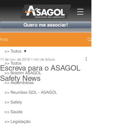
Quero me associar!
Post
>> Todos
11 de nov. de 2016
1 min de leitura
>> Todos
Escreva para o ASAGOL
>> Boletim ASAGOL
Safety News
>> Assembleias
>> Reuniões GOL - ASAGOL
>> Safety
>> Saúde
>> Legislação