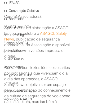
>> IFALPA
>> Convenção Coletiva
Caro(a) Associado(a),
>> Benefícios
ASAGOL nos DOs
Após meses de elaboração a ASAGOL 
lançou em outubro o 
ASAGOL Safety 
After Landing
News
, publicação de segurança 
Eleição ASAGOL
operacional da Associação disponível 
para leitura em versões impressa e 
Safety Window
digital.
Auxílio Mútuo
Depoimentos
Contando com textos técnicos escritos 
por profissionais que vivenciam o dia 
Amigo da ASAGOL
a dia das operações, o ASAGOL 
Entrevista
Safety News objetiva ser um espaço 
para disseminação do conhecimento e 
Sorteio de Vouchers
da cultura de segurança de voo aberto 
Workshop ASAGOL
não só à leitura, mas também à 