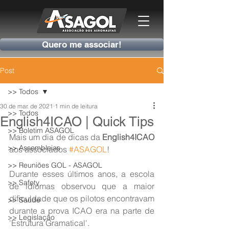
Quero me associar!
Post
>> Todos
30 de mar. de 2021
1 min de leitura
>> Todos
English4ICAO | Quick Tips
>> Boletim ASAGOL
Mais um dia de dicas da 
English4ICAO
>> Assembleias
aos associados 
#ASAGOL
!
>> Reuniões GOL - ASAGOL
Durante esses últimos anos, a escola 
>> Safety
de idiomas observou que a maior 
dificuldade que os pilotos encontravam 
>> Saúde
durante a prova ICAO era na parte de 
>> Legislação
'Estrutura Gramatical'.