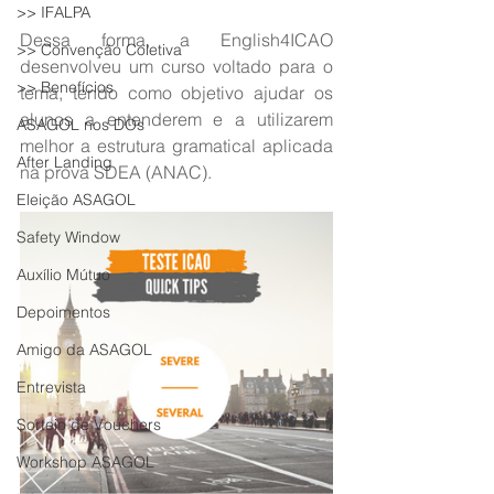
>> IFALPA
Dessa forma, a English4ICAO 
>> Convenção Coletiva
desenvolveu um curso voltado para o 
>> Benefícios
tema, tendo como objetivo ajudar os 
alunos a entenderem e a utilizarem 
ASAGOL nos DOs
melhor a estrutura gramatical aplicada 
After Landing
na prova SDEA (ANAC).
Eleição ASAGOL
Safety Window
Auxílio Mútuo
Depoimentos
Amigo da ASAGOL
Entrevista
Sorteio de Vouchers
Workshop ASAGOL