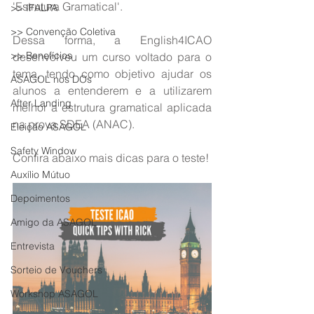
'Estrutura Gramatical'.
>> IFALPA
>> Convenção Coletiva
Dessa forma, a English4ICAO 
>> Benefícios
desenvolveu um curso voltado para o 
tema, tendo como objetivo ajudar os 
ASAGOL nos DOs
alunos a entenderem e a utilizarem 
After Landing
melhor a estrutura gramatical aplicada 
na prova SDEA (ANAC).
Eleição ASAGOL
Safety Window
Confira abaixo mais dicas para o teste!
Auxílio Mútuo
Depoimentos
Amigo da ASAGOL
Entrevista
Sorteio de Vouchers
Workshop ASAGOL