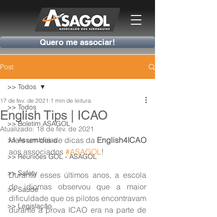
Quero me associar!
Post
>> Todos
17 de fev. de 2021
1 min de leitura
>> Todos
English Tips | ICAO
>> Boletim ASAGOL
Atualizado:
18 de fev. de 2021
Mais um dia de dicas da 
English4ICAO
>> Assembleias
aos associados 
#ASAGOL
!
>> Reuniões GOL - ASAGOL
>> Safety
Durante esses últimos anos, a escola 
de idiomas observou que a maior 
>> Saúde
dificuldade que os pilotos encontravam 
>> Legislação
durante a prova ICAO era na parte de 