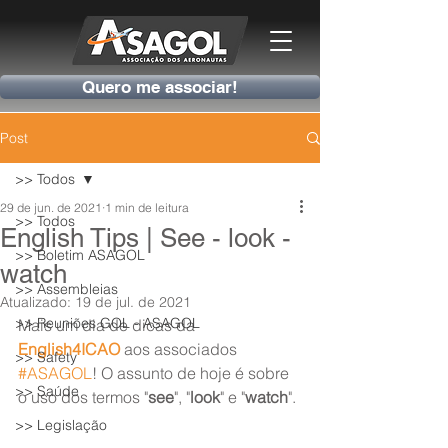
Quero me associar!
Post
>> Todos
29 de jun. de 2021
1 min de leitura
>> Todos
English Tips | See - look -
>> Boletim ASAGOL
watch
>> Assembleias
Atualizado:
19 de jul. de 2021
>> Reuniões GOL - ASAGOL
Mais um dia de dicas da 
English4ICAO
 aos associados 
>> Safety
#ASAGOL
! O assunto de hoje é sobre 
>> Saúde
o uso dos termos "
see
", "
look
" e "
watch
".
>> Legislação