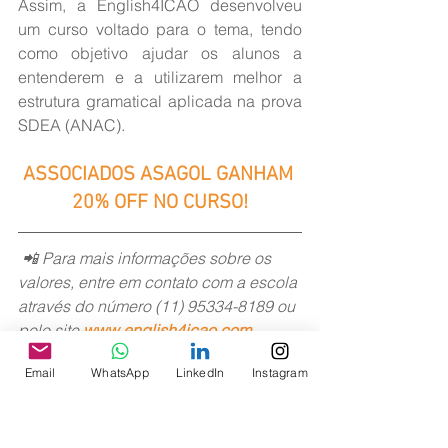
Assim, a English4ICAO desenvolveu 
um curso voltado para o tema, tendo 
como objetivo ajudar os alunos a 
entenderem e a utilizarem melhor a 
estrutura gramatical aplicada na prova 
SDEA (ANAC).
ASSOCIADOS ASAGOL GANHAM 
20% OFF NO CURSO!
 📲 Para mais informações sobre os 
valores, entre em contato com a escola 
através do número (11) 95334-8189 ou 
pelo site 
www.english4icao.com
.
Email
WhatsApp
LinkedIn
Instagram
>> Benefícios
Teste ICAO
Notícias