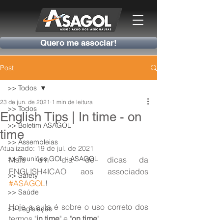
Quero me associar!
Post
>> Todos
23 de jun. de 2021
1 min de leitura
>> Todos
English Tips | In time - on
>> Boletim ASAGOL
time
>> Assembleias
Atualizado:
19 de jul. de 2021
>> Reuniões GOL - ASAGOL
Mais um dia de dicas da 
ENGLISH4ICAO aos associados 
>> Safety
#ASAGOL
!
>> Saúde
Hoje a aula é sobre o uso correto dos 
>> Legislação
termos "
in time
" e "
on time
".