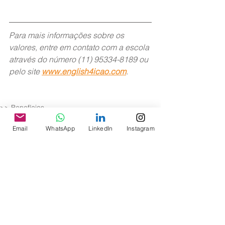
Para mais informações sobre os 
valores, entre em contato com a escola 
através do número (11) 95334-8189 ou 
pelo site 
www.english4icao.com
.
>> Benefícios
Teste ICAO
Email
WhatsApp
LinkedIn
Instagram
Notícias
Ver tudo
Posts recentes