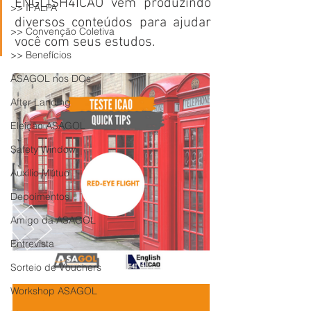
ENGLISH4ICAO vem produzindo 
>> IFALPA
diversos conteúdos para ajudar 
>> Convenção Coletiva
você com seus estudos.
>> Benefícios
ASAGOL nos DOs
After Landing
Eleição ASAGOL
Safety Window
Auxílio Mútuo
Depoimentos
Amigo da ASAGOL
Entrevista
Sorteio de Vouchers
Workshop ASAGOL