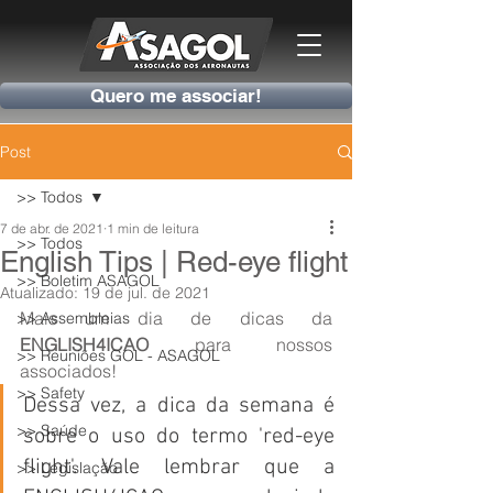
Quero me associar!
Post
>> Todos
7 de abr. de 2021
1 min de leitura
>> Todos
English Tips | Red-eye flight
>> Boletim ASAGOL
Atualizado:
19 de jul. de 2021
Mais um dia de dicas da 
>> Assembleias
ENGLISH4ICAO
 para nossos 
>> Reuniões GOL - ASAGOL
associados!
>> Safety
Dessa vez, a dica da semana é 
>> Saúde
sobre o uso do termo 'red-eye 
flight'. Vale lembrar que a 
>> Legislação