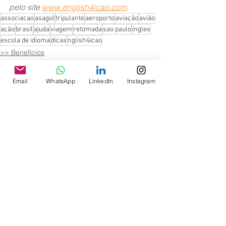
pelo site 
www.english4icao.com
.
associacao
asagol
tripulante
aeroporto
aviação
avião
ação
brasil
ajuda
viagem
retomada
sao paulo
ingles
escola de idioma
dicas
nglish4icao
>> Benefícios
Teste ICAO
Email
WhatsApp
LinkedIn
Instagram
Ver tudo
Posts recentes