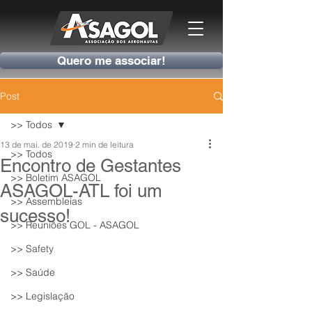
Quero me associar!
Post
>> Todos
13 de mai. de 2019
2 min de leitura
>> Todos
Encontro de Gestantes
>> Boletim ASAGOL
ASAGOL-ATL foi um
>> Assembleias
sucesso!
>> Reuniões GOL - ASAGOL
>> Safety
>> Saúde
>> Legislação