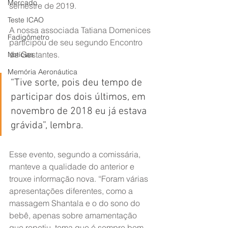
Mercado
semestre de 2019.
Teste ICAO
A nossa associada Tatiana Domenices 
Fadigômetro
participou de seu segundo Encontro 
de Gestantes.
Notícias
Memória Aeronáutica
“Tive sorte, pois deu tempo de 
participar dos dois últimos, em 
novembro de 2018 eu já estava 
grávida”, lembra.
Esse evento, segundo a comissária, 
manteve a qualidade do anterior e 
trouxe informação nova. “Foram várias 
apresentações diferentes, como a 
massagem Shantala e o do sono do 
bebê, apenas sobre amamentação 
que repetiu, tema que é sempre bom 