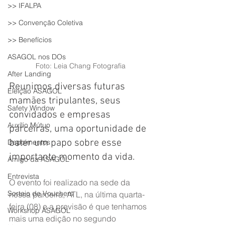
>> IFALPA
>> Convenção Coletiva
>> Benefícios
ASAGOL nos DOs
Foto: Leia Chang Fotografia
After Landing
Reunimos diversas futuras 
Eleição ASAGOL
mamães tripulantes, seus 
Safety Window
convidados e empresas 
Auxílio Mútuo
parceiras, uma oportunidade de 
bater um papo sobre esse 
Depoimentos
importante momento da vida.
Amigo da ASAGOL
Entrevista
O evento foi realizado na sede da 
Sorteio de Vouchers
nossa parceira, ATL, na última quarta-
feira (08) e a previsão é que tenhamos 
Workshop ASAGOL
mais uma edição no segundo 