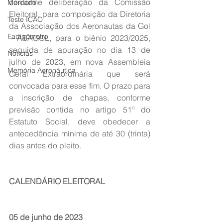
conforme deliberação da Comissão 
Mercado
Eleitoral, para composição da Diretoria 
Teste ICAO
da Associação dos Aeronautas da Gol 
Fadigômetro
– ASAGOL, para o biênio 2023/2025, 
seguida de apuração no dia
 13 de 
Notícias
julho de 2023
, em nova Assembleia 
Memória Aeronáutica
Geral Extraordinária que será 
convocada para esse fim. O prazo para 
a inscrição de chapas, conforme 
previsão contida no artigo 51º do 
Estatuto Social, deve obedecer a 
antecedência mínima de até 30 (trinta) 
dias antes do pleito.
CALENDÁRIO ELEITORAL
05 de junho de 2023