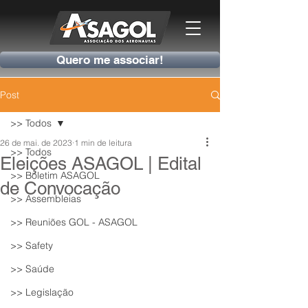
Quero me associar!
Post
>> Todos
26 de mai. de 2023
1 min de leitura
>> Todos
Eleições ASAGOL | Edital
>> Boletim ASAGOL
de Convocação
>> Assembleias
>> Reuniões GOL - ASAGOL
>> Safety
>> Saúde
>> Legislação