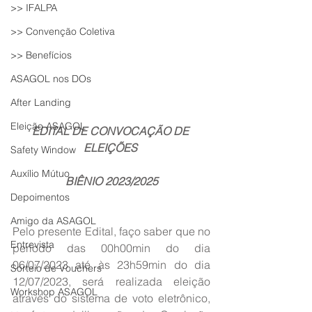
>> IFALPA
>> Convenção Coletiva
>> Benefícios
ASAGOL nos DOs
After Landing
Eleição ASAGOL
EDITAL DE CONVOCAÇÃO DE 
ELEIÇÕES 
Safety Window
Auxílio Mútuo
BIÊNIO 2023/2025
Depoimentos
Amigo da ASAGOL
Pelo presente Edital, faço saber que no 
Entrevista
período das 00h00min do dia
06/07/2023 
até às 23h59min do dia 
Sorteio de Vouchers
12
/07/2023
, será realizada eleição 
Workshop ASAGOL
através do sistema de voto eletrônico, 