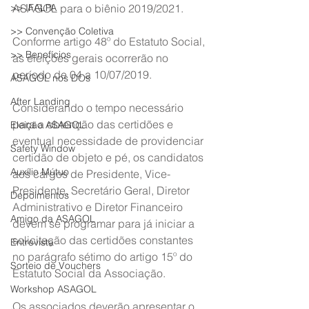
>> IFALPA
ASAGOL para o biênio 2019/2021.
>> Convenção Coletiva
Conforme artigo 48º do Estatuto Social, 
>> Benefícios
as eleições gerais ocorrerão no 
período de 04 a 10/07/2019.
ASAGOL nos DOs
After Landing
Considerando o tempo necessário 
para a obtenção das certidões e 
Eleição ASAGOL
eventual necessidade de providenciar 
Safety Window
certidão de objeto e pé, os candidatos 
Auxílio Mútuo
aos cargos de Presidente, Vice-
Presidente, Secretário Geral, Diretor 
Depoimentos
Administrativo e Diretor Financeiro 
Amigo da ASAGOL
devem se programar para já iniciar a 
solicitação das certidões constantes 
Entrevista
no parágrafo sétimo do artigo 15º do 
Sorteio de Vouchers
Estatuto Social da Associação.
Workshop ASAGOL
Os associados deverão apresentar o 