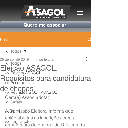
Quero me associar!
Post
>> Todos
29 de abr. de 2019
1 min de leitura
>> Todos
Eleição ASAGOL:
>> Boletim ASAGOL
Requisitos para candidatura
>> Assembleias
de chapas
>> Reuniões GOL - ASAGOL
Caro(a) Associado(a),
>> Safety
A Comissão Eleitoral informa que 
>> Saúde
estão abertas as inscrições para a 
>> Legislação
candidatura de chapas da Diretoria da 