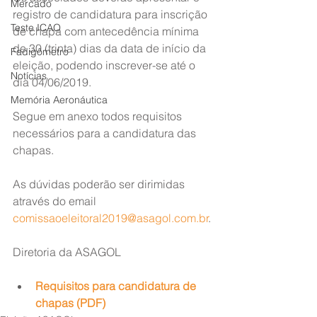
Mercado
registro de candidatura para inscrição 
Teste ICAO
de chapa com antecedência mínima 
de 30 (trinta) dias da data de início da 
Fadigômetro
eleição, podendo inscrever-se até o 
Notícias
dia 04/06/2019.
Memória Aeronáutica
Segue em anexo todos requisitos 
necessários para a candidatura das 
chapas.
As dúvidas poderão ser dirimidas 
através do email 
comissaoeleitoral2019@asagol.com.br
.
Diretoria da ASAGOL
Requisitos para candidatura de 
chapas (PDF)