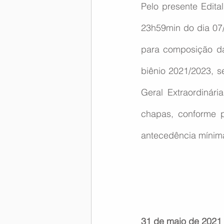
Pelo presente Edita
Memória Aeronáutica
23h59min do dia 07/0
para composição da
biênio 2021/2023, s
Geral Extraordinár
chapas, conforme p
antecedência mínima 
31 de maio de 2021