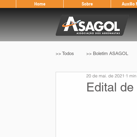
Home
Sobre
Auxílio
>> Todos
>> Boletim ASAGOL
20 de mai. de 2021
1 min
>> Legislação
>> IFALPA
Edital d
Eleição ASAGOL
Safety Wi
Sorteio de Vouchers
Worksh