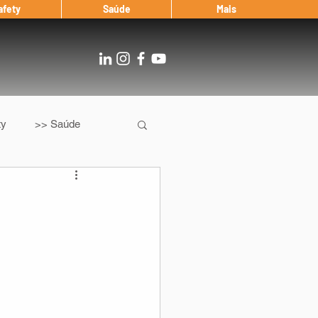
afety
Saúde
Mais
ty
>> Saúde
Os
After Landing
Entrevista
Notícias