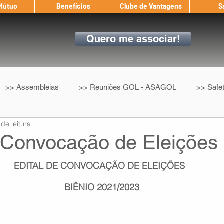
 Mútuo
Benefícios
Clube de Vantagens
S
Quero me associar!
>> Assembleias
>> Reuniões GOL - ASAGOL
>> Safe
 de leitura
>> Convenção Coletiva
>> Benefícios
ASAGOL nos D
e Convocação de Eleições
EDITAL DE CONVOCAÇÃO DE ELEIÇÕES 
ndow
Auxílio Mútuo
Depoimentos
Amigo da ASAGOL
BIÊNIO 2021/2023
op ASAGOL
Mercado
Teste ICAO
Fadigômetro