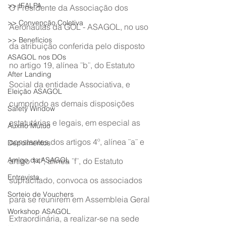
>> IFALPA
O Presidente da Associação dos 
>> Convenção Coletiva
Aeronautas da GOL - ASAGOL, no uso 
>> Benefícios
da atribuição conferida pelo disposto 
ASAGOL nos DOs
no artigo 19, alínea ¨b¨, do Estatuto 
After Landing
Social da entidade Associativa, e 
Eleição ASAGOL
cumprindo as demais disposições 
Safety Window
estatutárias e legais, em especial as 
Auxílio Mútuo
constantes dos artigos 4º, alínea ¨a¨ e 
Depoimentos
Amigo da ASAGOL
artigo 14º, alínea ¨f¨, do Estatuto 
Entrevista
supracitado, convoca os associados 
Sorteio de Vouchers
para se reunirem em Assembleia Geral 
Workshop ASAGOL
Extraordinária, a realizar-se na sede 