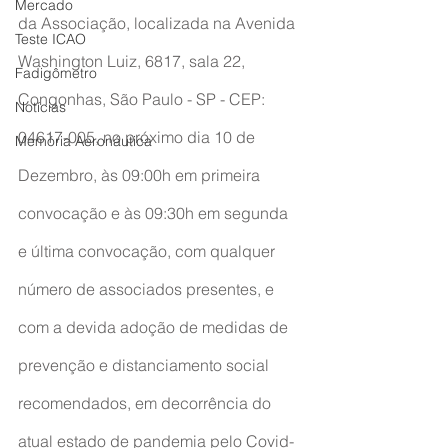
Mercado
da Associação, localizada na Avenida 
Teste ICAO
Washington Luiz, 6817, sala 22, 
Fadigômetro
Congonhas, São Paulo - SP - CEP: 
Notícias
04617-005, no próximo dia 10 de 
Memória Aeronáutica
Dezembro, às 09:00h em primeira 
convocação e às 09:30h em segunda 
e última convocação, com qualquer 
número de associados presentes, e 
com a devida adoção de medidas de 
prevenção e distanciamento social 
recomendados, em decorrência do 
atual estado de pandemia pelo Covid-