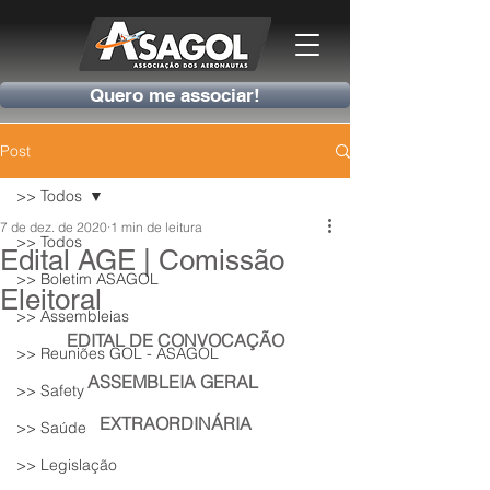
Quero me associar!
Post
>> Todos
7 de dez. de 2020
1 min de leitura
>> Todos
Edital AGE | Comissão
>> Boletim ASAGOL
Eleitoral
>> Assembleias
EDITAL DE CONVOCAÇÃO
>> Reuniões GOL - ASAGOL
ASSEMBLEIA GERAL 
>> Safety
EXTRAORDINÁRIA
>> Saúde
>> Legislação