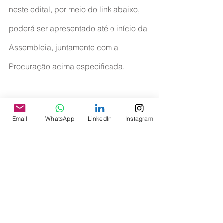
neste edital, por meio do link abaixo, 
poderá ser apresentado até o início da 
Assembleia, juntamente com a 
Procuração acima especificada.
Baixar requerimento de candidatura →
Email
WhatsApp
LinkedIn
Instagram
São Paulo, 07 de dezembro de 2020.
Cmte. Mário Sérgio Amato Junior
Presidente
>> Assembleias