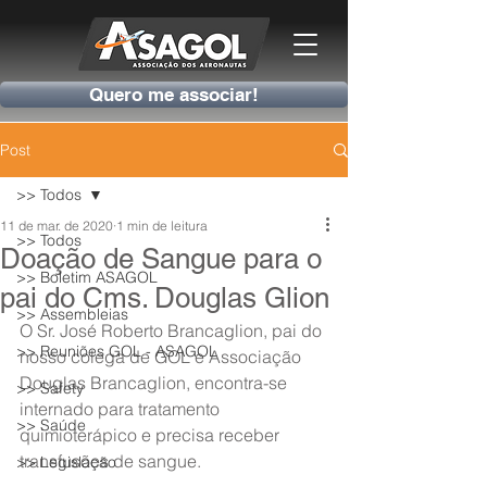
Quero me associar!
Post
>> Todos
11 de mar. de 2020
1 min de leitura
>> Todos
Doação de Sangue para o
>> Boletim ASAGOL
pai do Cms. Douglas Glion
>> Assembleias
O Sr. José Roberto Brancaglion, pai do 
>> Reuniões GOL - ASAGOL
nosso colega de GOL e Associação 
Douglas Brancaglion, encontra-se 
>> Safety
internado para tratamento 
>> Saúde
quimioterápico e precisa receber 
transfusões de sangue.
>> Legislação