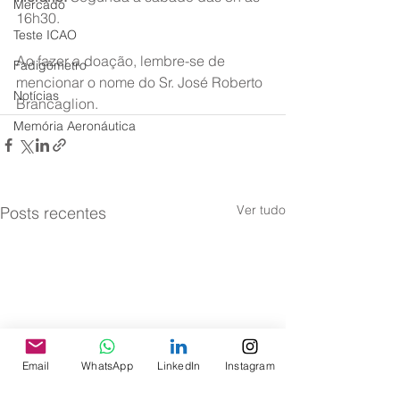
Mercado
16h30.
Teste ICAO
Ao fazer a doação, lembre-se de 
Fadigômetro
mencionar o nome do Sr. José Roberto 
Notícias
Brancaglion.
Memória Aeronáutica
Ver tudo
Posts recentes
Email
WhatsApp
LinkedIn
Instagram