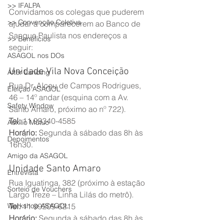
>> IFALPA
Convidamos os colegas que puderem 
>> Convenção Coletiva
ajudar a comparecerem ao Banco de 
Sangue Paulista nos endereços a 
>> Benefícios
seguir:
ASAGOL nos DOs
Unidade Vila Nova Conceição
After Landing
Rua Dr. Alceu de Campos Rodrigues, 
Eleição ASAGOL
46 – 14º andar (esquina com a Av. 
Safety Window
Santo Amaro, próximo ao nº 722).
Tel:
 11 99340-4585
Auxílio Mútuo
Horário:
 Segunda à sábado das 8h às 
Depoimentos
16h30.
Amigo da ASAGOL
Unidade Santo Amaro
Entrevista
Rua Iguatinga, 382 (próximo à estação 
Sorteio de Vouchers
Largo Treze – Linha Lilás do metrô).
Workshop ASAGOL
Tel:
 11 99209-6215
Horário:
 Segunda à sábado das 8h às 