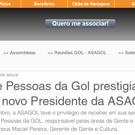
 Mútuo
Benefícios
Clube de Vantagens
S
Quero me associar!
>> Assembleias
>> Reuniões GOL - ASAGOL
>> Safe
de leitura
>> Convenção Coletiva
>> Benefícios
ASAGOL nos D
e Pessoas da Gol prestigi
 novo Presidente da AS
ndow
Auxílio Mútuo
Depoimentos
Amigo da ASAGOL
ro, a ASAGOL teve o privilégio de receber em sua se
e Pessoas da GOL, responsável pelas áreas de Gente e 
op ASAGOL
Mercado
Teste ICAO
Fadigômetro
us Maciel Pereira, Gerente de Gente e Cultura.