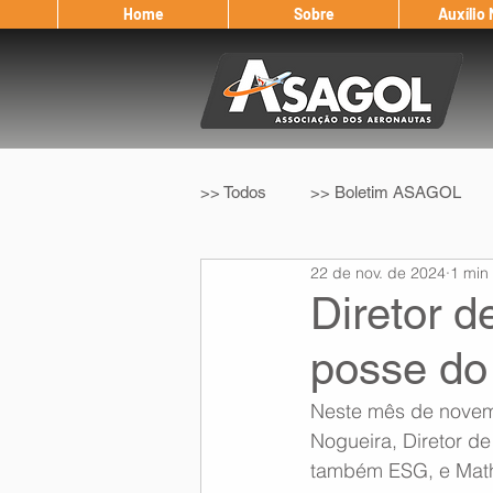
Home
Sobre
Auxílio
>> Todos
>> Boletim ASAGOL
22 de nov. de 2024
1 min 
>> Legislação
>> IFALPA
Diretor d
posse do
Eleição ASAGOL
Safety Wi
Neste mês de novemb
Nogueira, Diretor d
Sorteio de Vouchers
Worksh
também ESG, e Mathe