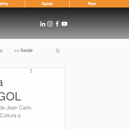
afety
Saúde
Mais
ty
>> Saúde
Os
After Landing
a
AGOL
Entrevista
de Jean Carlo 
Cultura e 
Notícias