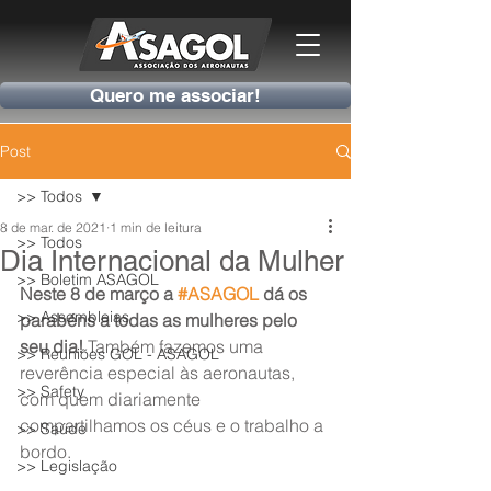
Quero me associar!
Post
>> Todos
8 de mar. de 2021
1 min de leitura
>> Todos
Dia Internacional da Mulher
>> Boletim ASAGOL
Neste 8 de março a 
#ASAGOL
 dá os 
>> Assembleias
parabéns a todas as mulheres pelo 
seu dia!
 Também fazemos uma 
>> Reuniões GOL - ASAGOL
reverência especial às aeronautas, 
>> Safety
com quem diariamente 
compartilhamos os céus e o trabalho a 
>> Saúde
bordo.
>> Legislação