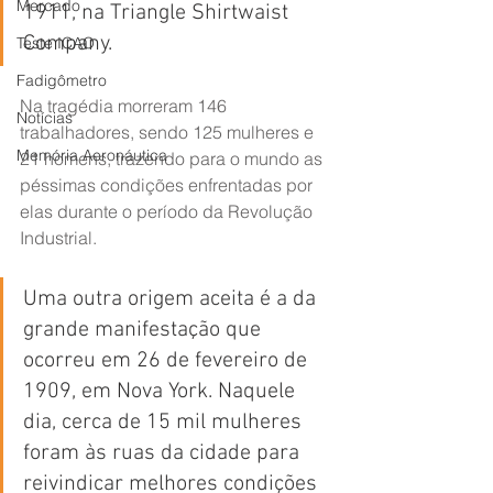
Mercado
1911, na Triangle Shirtwaist 
Company.
Teste ICAO
Fadigômetro
Na tragédia morreram 146 
Notícias
trabalhadores, sendo 125 mulheres e 
Memória Aeronáutica
21 homens, trazendo para o mundo as 
péssimas condições enfrentadas por 
elas durante o período da Revolução 
Industrial.
Uma outra origem aceita é a da 
grande manifestação que 
ocorreu em 26 de fevereiro de 
1909, em Nova York. Naquele 
dia, cerca de 15 mil mulheres 
foram às ruas da cidade para 
reivindicar melhores condições 