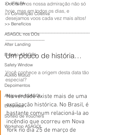
>> IFALPA
Declaramos nossa admiração não só 
hoje, mas em todos os dias, e 
>> Convenção Coletiva
desejamos voos cada vez mais altos!
>> Benefícios
--------------------------------------------------------
ASAGOL nos DOs
--------------------------
After Landing
Um pouco de história…
Eleição ASAGOL
Safety Window
Você conhece a origem desta data tão 
Auxílio Mútuo
especial?
Depoimentos
Amigo da ASAGOL
Na verdade existe mais de uma 
explicação histórica. No Brasil, é 
Entrevista
bastante comum relacioná-la ao 
Sorteio de Vouchers
incêndio que ocorreu em Nova 
Workshop ASAGOL
York no dia 25 de março de 