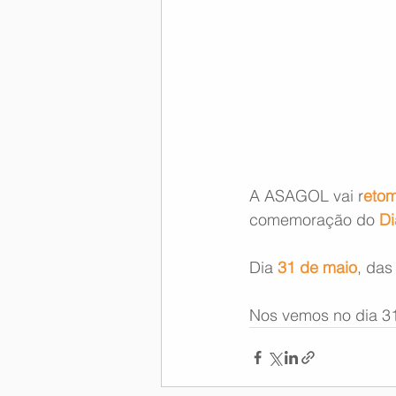
A ASAGOL vai r
etom
comemoração do 
Di
Dia 
31 de maio
, das
Nos vemos no dia 31!