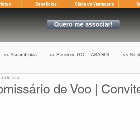
 Mútuo
Benefícios
Clube de Vantagens
S
Quero me associar!
>> Assembleias
>> Reuniões GOL - ASAGOL
>> Safe
 de leitura
>> Convenção Coletiva
>> Benefícios
ASAGOL nos D
missário de Voo | Convit
ndow
Auxílio Mútuo
Depoimentos
Amigo da ASAGOL
op ASAGOL
Mercado
Teste ICAO
Fadigômetro