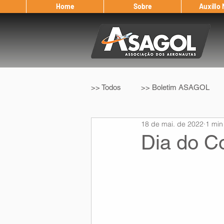
Home
Sobre
Auxílio
>> Todos
>> Boletim ASAGOL
18 de mai. de 2022
1 min
>> Legislação
>> IFALPA
Dia do Co
Eleição ASAGOL
Safety Wi
Sorteio de Vouchers
Worksh