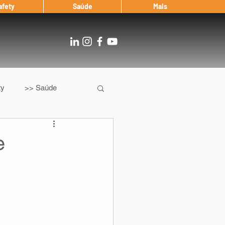
afety
Saúde
Mais
ty
>> Saúde
Os
After Landing
e
Entrevista
Notícias