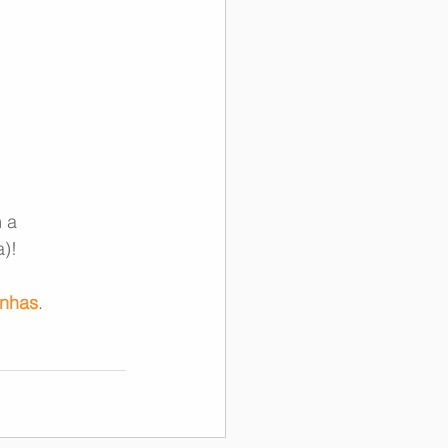
 a 
a)!
onhas
.